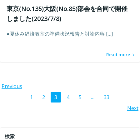
東京(No.135)大阪(No.85)部会を合同で開催
しました(2023/7/8)
●夏休み経済教室の準備状況報告と討論内容 […]
Read more
Posts
Previous
Posts
Page
Page
Page
Page
Page
Page
1
2
3
4
5
…
33
navigation
Posts
Next
navigation
navigation
検索