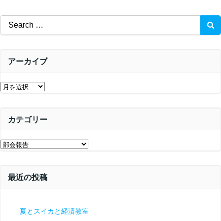
Search
for:
アーカイブ
ア
ー
カ
カテゴリー
イ
ブ
カ
テ
ゴ
最近の投稿
リ
ー
夏とスイカと経済教室