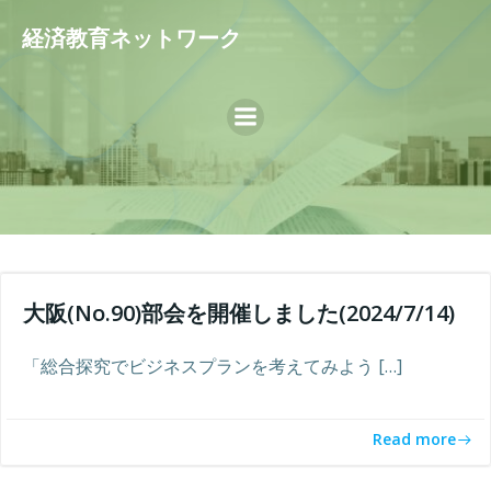
コ
経済教育ネットワーク
ン
テ
ン
ツ
へ
ス
キ
ッ
プ
大阪(No.90)部会を開催しました(2024/7/14)
「総合探究でビジネスプランを考えてみよう […]
Read more