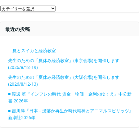
ブ
カ
テ
ゴ
最近の投稿
リ
ー
夏とスイカと経済教室
先生のための「夏休み経済教室」(東京会場)を開催します
(2026/8/18-19)
先生のための「夏休み経済教室」(大阪会場)を開催します
(2026/8/12-13)
■ 渡辺 努『インフレの時代 賃金・物価・金利のゆくえ』中公新
書 2026年
■ 吉川洋『日本－没落か再生か時代精神とアニマルスピリッツ』
新潮社2026年