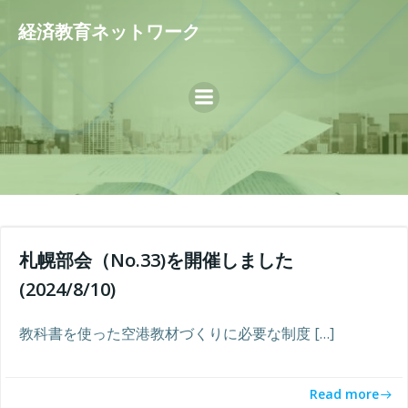
コ
経済教育ネットワーク
ン
テ
ン
ツ
へ
ス
キ
ッ
プ
札幌部会（No.33)を開催しました
(2024/8/10)
教科書を使った空港教材づくりに必要な制度 […]
Read more