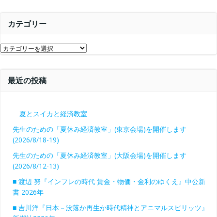
ン
ー
カ
カテゴリー
イ
ブ
カ
テ
ゴ
最近の投稿
リ
ー
夏とスイカと経済教室
先生のための「夏休み経済教室」(東京会場)を開催します
(2026/8/18-19)
先生のための「夏休み経済教室」(大阪会場)を開催します
(2026/8/12-13)
■ 渡辺 努『インフレの時代 賃金・物価・金利のゆくえ』中公新
書 2026年
■ 吉川洋『日本－没落か再生か時代精神とアニマルスピリッツ』