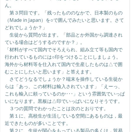
ん。
第３問目です。「残ったもののなかで、日本製のもの
（Made in Japan）を○で囲んでみたいと思います。さて
どれでしょうか？」
生徒から質問が出ます。「部品とか外国から調達され
ている場合はどうするのですか？」。
「材料がすべて国内でそろえられ、組み立て等も国内で
行われているものには○印をつけることにしましょう。
海外から材料等を仕入れて国内で生産したものは△で囲
むことにしたいと思います」と答えます。
さてどうなるでしょうか？端末を操作している生徒か
らは「あっ、この材料は輸入されています」「えーっ、
これも輸入に頼っているのか･･･」という雰囲気でいっぱ
いになります。黒板は△印でいっぱいになりそうです。
３つの質問でわかったことは次のとおりです。
第１に、高校生が生活している空間にあるものは，最
近できたものが多いことです。
第２に、生徒が関心をもっている製品の多くは，貿易