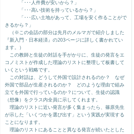
「･･･人件費が安いから？」
「･･･高い技術を持っているから？」
「･･･広い土地があって、工場を安く作ることがで
きるから？」
（※この会話の部分は先月のメルマガで紹介しました
『新入門・日本経済』の203ページに詳しく書かれてい
ます。）
この教師と生徒の対話を手がかりに、生徒の発言をエ
コノミストが作成した理論のリストに整理して板書して
いくという戦略です。
この対話は、どうして外国で設計されるのか？ なぜ
外国で部品が生産されるのか？ どのような理由で組み
立てを外国で行っているのか？について、生徒の認識
（想像）をクラス内全員に示してくれます。
理論のリストに近い発言が多く集まったら、篠原先生
が示した「いくつかを選び出す」という実践が実現する
ことになります。
理論のリストにあることと異なる発言が続いたとした