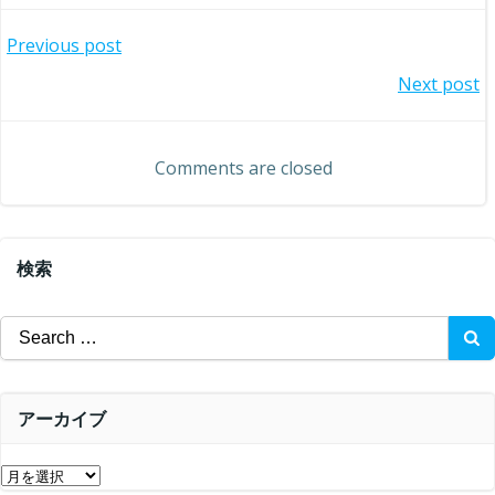
投
Previous post
投
Next post
稿
稿
ナ
Comments are closed
ナ
ビ
ビ
ゲ
検索
ゲ
ー
Search
ー
for:
シ
シ
ョ
アーカイブ
ョ
ン
ア