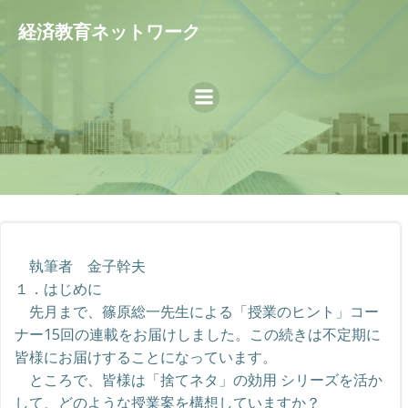
コ
経済教育ネットワーク
ン
テ
ン
ツ
へ
ス
キ
ッ
プ
執筆者 金子幹夫
１．はじめに
先月まで、篠原総一先生による「授業のヒント」コー
ナー15回の連載をお届けしました。この続きは不定期に
皆様にお届けすることになっています。
ところで、皆様は「捨てネタ」の効用 シリーズを活か
して、どのような授業案を構想していますか？