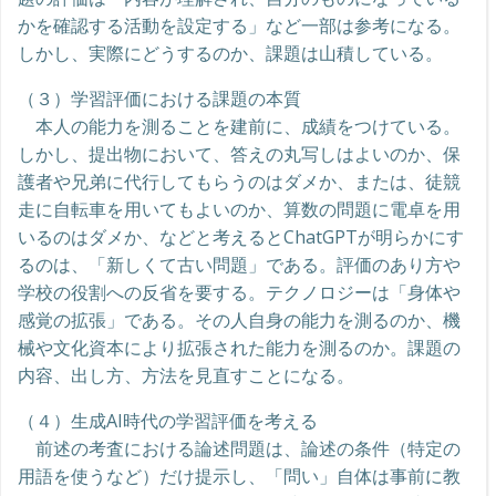
かを確認する活動を設定する」など一部は参考になる。
しかし、実際にどうするのか、課題は山積している。
（３）学習評価における課題の本質
本人の能力を測ることを建前に、成績をつけている。
しかし、提出物において、答えの丸写しはよいのか、保
護者や兄弟に代行してもらうのはダメか、または、徒競
走に自転車を用いてもよいのか、算数の問題に電卓を用
いるのはダメか、などと考えるとChatGPTが明らかにす
るのは、「新しくて古い問題」である。評価のあり方や
学校の役割への反省を要する。テクノロジーは「身体や
感覚の拡張」である。その人自身の能力を測るのか、機
械や文化資本により拡張された能力を測るのか。課題の
内容、出し方、方法を見直すことになる。
（４）生成AI時代の学習評価を考える
前述の考査における論述問題は、論述の条件（特定の
用語を使うなど）だけ提示し、「問い」自体は事前に教