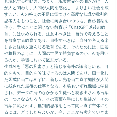
具現化する行動力、つまり、現実世界への働きかけ、人
が人と関わり、人間が人間を感化し、よりよい社会を成
すこと。AIの答えの不足に気づける高度な知識や批判的
思考力をもつこと。社会に向き合いつつも、自己省察を
伴う、学ぶことに閉じない教育が「ChatGPT以後の教
育」には求められる。注意すべきは、自分で考えること
を放棄する教育であり、目指すべきは、自分で考える楽
しさと経験を重んじる教育である。そのためには、囲碁
や将棋のように、人間の世界で勝負するのか、AIを用い
るのか、学習において区別がいる。
生成AIを「悪の凡庸さ」と論じる海外の識者もいる。目
的をもち、目的を吟味できるのは人間であり、画一化し
た図式に当てはめずに、新しい光を当て直す知性が人間
に残された最後の仕事となる。本稿もいずれ機械に学習
され、データの海のなかから生徒へと紡ぎ出される言葉
の一つとなるだろう。その言葉を手にした生徒が、その
言葉に流されず、批判的思考をもって問い直す主体にな
るには、どうしたらよいか。今、ここから考えていきま