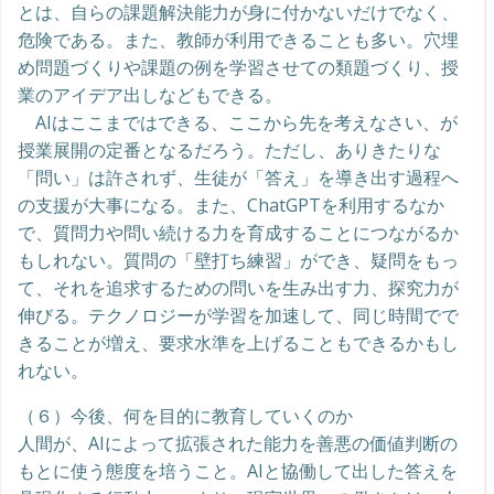
とは、自らの課題解決能力が身に付かないだけでなく、
危険である。また、教師が利用できることも多い。穴埋
め問題づくりや課題の例を学習させての類題づくり、授
業のアイデア出しなどもできる。
AIはここまではできる、ここから先を考えなさい、が
授業展開の定番となるだろう。ただし、ありきたりな
「問い」は許されず、生徒が「答え」を導き出す過程へ
の支援が大事になる。また、ChatGPTを利用するなか
で、質問力や問い続ける力を育成することにつながるか
もしれない。質問の「壁打ち練習」ができ、疑問をもっ
て、それを追求するための問いを生み出す力、探究力が
伸びる。テクノロジーが学習を加速して、同じ時間でで
きることが増え、要求水準を上げることもできるかもし
れない。
（６）今後、何を目的に教育していくのか
人間が、AIによって拡張された能力を善悪の価値判断の
もとに使う態度を培うこと。AIと協働して出した答えを