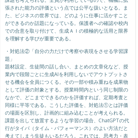
課題も考えられる。全員が利用しているので、機械に拡
張された能力の評価という点では公平な扱いとなる。ま
た、ビジネスの世界では、どのように仕事に活かすこと
ができるのか話題になっている。保護者への確認や校内
での合意を取り付けて、生成ＡＩの積極的な活用と限界
を理解する学びが重要である。
・対処法②「自分の力だけで考察や表現をさせる学習課
題」
題材設定、生徒間の話し合い、まとめの文章化など、授
業内で段階ごとに生成AIを利用しないでアウトプットさ
せる機会を全員につくる。その一部や積み重ねを成果物
として評価の対象とする。授業時間内という同じ制限の
なかで、どこまでできるのかを評価すれば、定期考査と
同様に平等である。こうした評価を、対処法①とは評価
の場面を区別し、計画的に組み込むことが考えられる。
課題を出して放置するような学習の場合、ChatGPTの代
行がタイパ（タイム・パフォーマンス）のよい方法だと
考えてしまう生徒もいるだろう。これでは、思考力・表