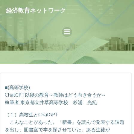
コ
経済教育ネットワーク
ン
テ
ン
ツ
へ
ス
キ
ッ
プ
■(高等学校)
ChatGPT以後の教育～教師はどう向き合うか～
執筆者 東京都立井草高等学校 杉浦 光紀
（１）高校生とChatGPT
こんなことがあった。「新書」を読んで発表する課題
を出し、図書室で本を探させていた。ある生徒が