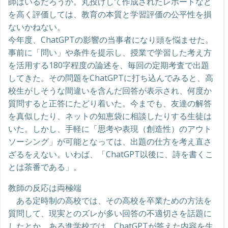
師はいるだろうか。丸投げして作成されたレポートなど
を高く評価しては、教育の本質と学習評価の公平性を損
ないかねない。
今年度、ChatGPTの影響の当事者になり頭を悩ませた。
事前に「問い」や条件を提示し、授業で学習した考え方
を活用する180字程度の論述を、毎回の定期考査で出題
してきた。その問題をChatGPTに打ち込んでみると、高
校生がしそうな間違いを含んだ回答が表示され、何度か
質問すると正答にたどり着いた。今までも、友達の解答
を真似したり、ネットの知恵袋に相談したりする生徒は
いた。しかし、手軽に「思考や表現（創造性）のアウト
ソーシング」が可能となっては、出題の仕方を考え直さ
ざるをえない。いわば、「ChatGPT以後に、詩を書くこ
とは茶番である」。
教師の反応は両極端
ある定時制の高校では、その高校を卒業ための方法を
質問して、現実とのズレが多い回答の不適切さを話題に
したとか、ある進学校では、ChatGPTが答えた内容を生