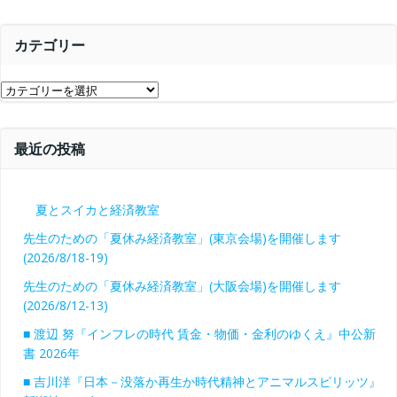
ン
ー
カ
カテゴリー
イ
ブ
カ
テ
ゴ
最近の投稿
リ
ー
夏とスイカと経済教室
先生のための「夏休み経済教室」(東京会場)を開催します
(2026/8/18-19)
先生のための「夏休み経済教室」(大阪会場)を開催します
(2026/8/12-13)
■ 渡辺 努『インフレの時代 賃金・物価・金利のゆくえ』中公新
書 2026年
■ 吉川洋『日本－没落か再生か時代精神とアニマルスピリッツ』