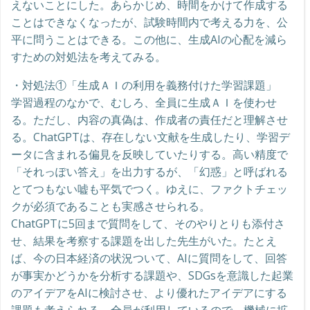
えないことにした。あらかじめ、時間をかけて作成する
ことはできなくなったが、試験時間内で考える力を、公
平に問うことはできる。この他に、生成AIの心配を減ら
すための対処法を考えてみる。
・対処法①「生成ＡＩの利用を義務付けた学習課題」
学習過程のなかで、むしろ、全員に生成ＡＩを使わせ
る。ただし、内容の真偽は、作成者の責任だと理解させ
る。ChatGPTは、存在しない文献を生成したり、学習デ
ータに含まれる偏見を反映していたりする。高い精度で
「それっぽい答え」を出力するが、「幻惑」と呼ばれる
とてつもない嘘も平気でつく。ゆえに、ファクトチェッ
クが必須であることも実感させられる。
ChatGPTに5回まで質問をして、そのやりとりも添付さ
せ、結果を考察する課題を出した先生がいた。たとえ
ば、今の日本経済の状況ついて、AIに質問をして、回答
が事実かどうかを分析する課題や、SDGsを意識した起業
のアイデアをAIに検討させ、より優れたアイデアにする