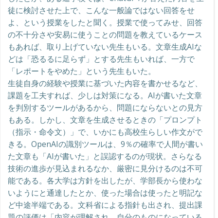
徒に検討させた上で、こんな一般論ではない回答をせ
よ、という授業をしたと聞く。授業で使ってみせ、回答
の不十分さや安易に使うことの問題を教えているケース
もあれば、取り上げていない先生もいる。文章生成AIな
どは「恐るるに足らず」とする先生もいれば、一方で
「レポートをやめた」という先生もいた。
生徒自身の経験や授業に基づいた内容を書かせるなど、
課題を工夫すれば、少しは対策になる。AIが書いた文章
を判別するツールがあるから、問題にならないとの見方
もある。しかし、文章を生成させるときの「プロンプト
（指示・命令文）」で、いかにも高校生らしい作文がで
きる。OpenAIの識別ツールは、9％の確率で人間が書い
た文章も「AIが書いた」と誤認するのが現状。さらなる
技術の進歩が見込まれるなか、厳密に見分けるのは不可
能である。各大学は方針を出したが、学部長から使わな
いようにと通達したとか、使った場合は使ったと明記な
ど中途半端である。文科省による指針も出され、提出課
題の評価は「内容が理解され、⾃分のものになっている