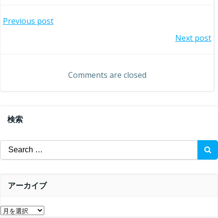
投
Previous post
投
Next post
稿
稿
ナ
Comments are closed
ナ
ビ
ビ
ゲ
検索
ゲ
ー
Search
ー
for:
シ
シ
ョ
アーカイブ
ョ
ン
ア