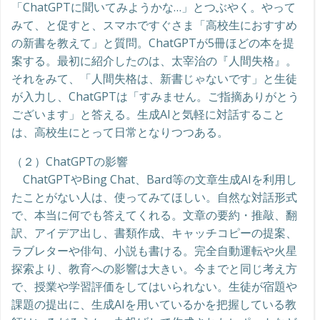
「ChatGPTに聞いてみようかな…」とつぶやく。やって
みて、と促すと、スマホですぐさま「高校生におすすめ
の新書を教えて」と質問。ChatGPTが5冊ほどの本を提
案する。最初に紹介したのは、太宰治の『人間失格』。
それをみて、「人間失格は、新書じゃないです」と生徒
が入力し、ChatGPTは「すみません。ご指摘ありがとう
ございます」と答える。生成AIと気軽に対話すること
は、高校生にとって日常となりつつある。
（２）ChatGPTの影響
ChatGPTやBing Chat、Bard等の文章生成AIを利用し
たことがない人は、使ってみてほしい。自然な対話形式
で、本当に何でも答えてくれる。文章の要約・推敲、翻
訳、アイデア出し、書類作成、キャッチコピーの提案、
ラブレターや俳句、小説も書ける。完全自動運転や火星
探索より、教育への影響は大きい。今までと同じ考え方
で、授業や学習評価をしてはいられない。生徒が宿題や
課題の提出に、生成AIを用いているかを把握している教