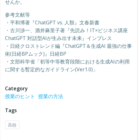
せんか。
参考文献等
・平和博著『ChatGPT vs. 人類』文春新書
・古川渉一、酒井麻里子著『先読み！IT×ビジネス講座
ChatGPT 対話型AIが生み出す未来』インプレス
・日経クロストレンド編『ChatGPT＆生成AI 最強の仕事
術(日経BPムック)』日経BP
・文部科学省「初等中等教育段階における生成AIの利用
に関する暫定的なガイドライン(Ver1.0)」
Category
授業のヒント
授業の方法
Tags
高校