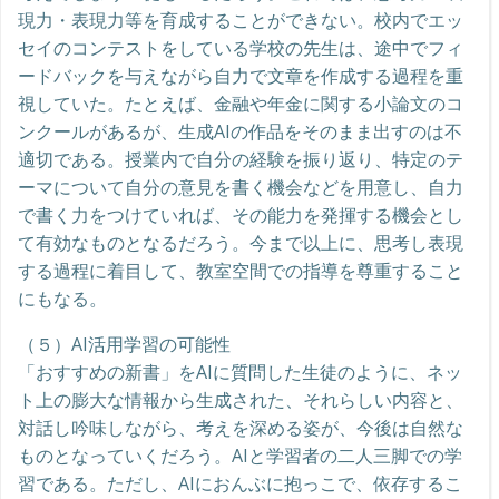
現力・表現力等を育成することができない。校内でエッ
セイのコンテストをしている学校の先生は、途中でフィ
ードバックを与えながら自力で文章を作成する過程を重
視していた。たとえば、金融や年金に関する小論文のコ
ンクールがあるが、生成AIの作品をそのまま出すのは不
適切である。授業内で自分の経験を振り返り、特定のテ
ーマについて自分の意見を書く機会などを用意し、自力
で書く力をつけていれば、その能力を発揮する機会とし
て有効なものとなるだろう。今まで以上に、思考し表現
する過程に着目して、教室空間での指導を尊重すること
にもなる。
（５）AI活用学習の可能性
「おすすめの新書」をAIに質問した生徒のように、ネッ
ト上の膨大な情報から生成された、それらしい内容と、
対話し吟味しながら、考えを深める姿が、今後は自然な
ものとなっていくだろう。AIと学習者の二人三脚での学
習である。ただし、AIにおんぶに抱っこで、依存するこ