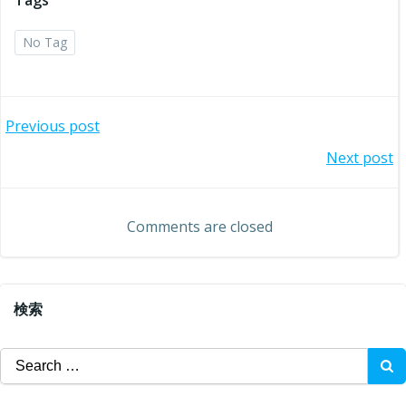
Tags
No Tag
投
Previous post
投
Next post
稿
稿
ナ
Comments are closed
ナ
ビ
ビ
ゲ
検索
ゲ
ー
Search
ー
for:
シ