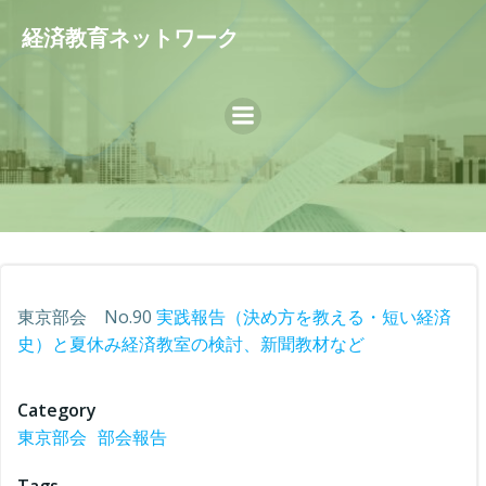
コ
経済教育ネットワーク
ン
テ
ン
ツ
へ
ス
キ
ッ
プ
東京部会 No.90
実践報告（決め方を教える・短い経済
史）と夏休み経済教室の検討、新聞教材など
Category
東京部会
部会報告