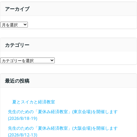
シ
ョ
アーカイブ
ョ
ン
ア
ン
ー
カ
カテゴリー
イ
ブ
カ
テ
ゴ
最近の投稿
リ
ー
夏とスイカと経済教室
先生のための「夏休み経済教室」(東京会場)を開催します
(2026/8/18-19)
先生のための「夏休み経済教室」(大阪会場)を開催します
(2026/8/12-13)