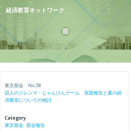
コ
経済教育ネットワーク
ン
テ
ン
ツ
へ
ス
キ
ッ
プ
東京部会 No.38
囚人のジレンマ・じゃんけんゲーム 実践報告と夏の経
済教室についての検討
Category
東京部会
部会報告