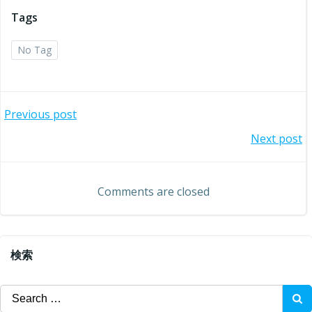
Tags
No Tag
投
Previous post
投
Next post
稿
稿
ナ
Comments are closed
ナ
ビ
ビ
ゲ
検索
ゲ
ー
Search
for: