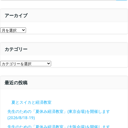
ー
シ
シ
ョ
アーカイブ
ョ
ン
ア
ン
ー
カ
カテゴリー
イ
ブ
カ
テ
ゴ
最近の投稿
リ
ー
夏とスイカと経済教室
先生のための「夏休み経済教室」(東京会場)を開催します
(2026/8/18-19)
先生のための「夏休み経済教室」(大阪会場)を開催します