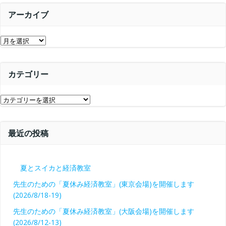
シ
ョ
アーカイブ
ョ
ン
ア
ン
ー
カ
カテゴリー
イ
ブ
カ
テ
ゴ
最近の投稿
リ
ー
夏とスイカと経済教室
先生のための「夏休み経済教室」(東京会場)を開催します
(2026/8/18-19)
先生のための「夏休み経済教室」(大阪会場)を開催します
(2026/8/12-13)