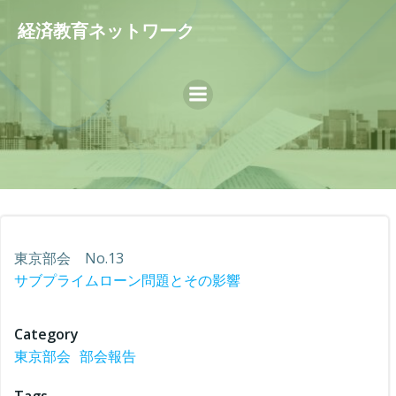
コ
経済教育ネットワーク
ン
テ
ン
ツ
へ
ス
キ
ッ
プ
東京部会 No.13
サブプライムローン問題とその影響
Category
東京部会
部会報告