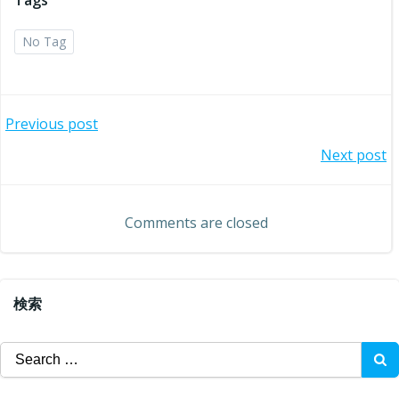
Tags
No Tag
投
Previous post
投
Next post
稿
稿
ナ
Comments are closed
ナ
ビ
ビ
ゲ
検索
ゲ
ー
Search
ー
for:
シ