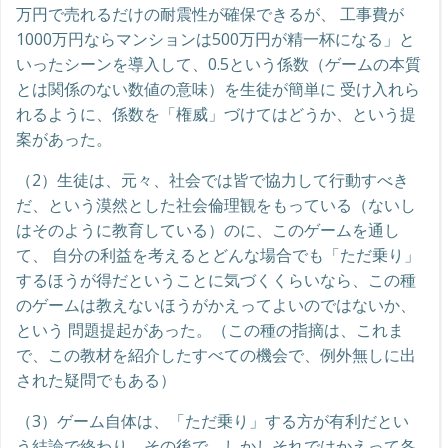
万円で売れるだけの耐震性が確保できるが、 工事費が
1000万円ならマンションは500万円が精一杯になる」と
いったシーンを導入して、0.5という係数（ゲームの本質
とは関係のない数値の意味）を生徒が簡単に 受け入れら
れるように、係数を「権威」づけてはどうか、という提
案があった。
（2）生徒は、元々、社会では皆で協力して行動すべき
だ、という漠然とした社会倫理観をもっている（ないし
はそのように教育している）のに、このゲームを通し
て、 自分の利益を考えるとどんな場合でも「ただ乗り」
するほうが得だということに気づくくらいなら、この種
のゲームは教えないほうがかえってよいのではないか、
という 問題提起があった。（この種の指摘は、これま
で、この教材を紹介したすべての機会で、例外無しに出
された疑問でもある）
（3）ゲーム自体は、「ただ乗り」する方が有利だとい
う結論で終わり、その後で、しかしそれではかえって各