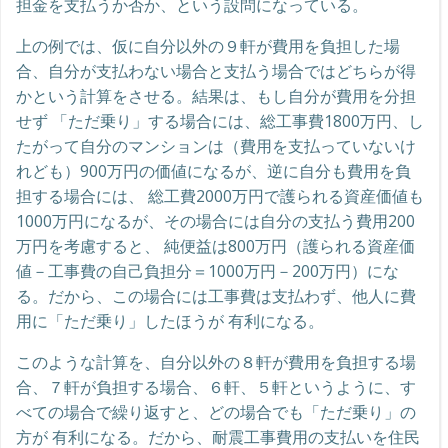
担金を支払うか否か、という設問になっている。
上の例では、仮に自分以外の９軒が費用を負担した場
合、自分が支払わない場合と支払う場合ではどちらが得
かという計算をさせる。結果は、もし自分が費用を分担
せず 「ただ乗り」する場合には、総工事費1800万円、し
たがって自分のマンションは（費用を支払っていないけ
れども）900万円の価値になるが、逆に自分も費用を負
担する場合には、 総工費2000万円で護られる資産価値も
1000万円になるが、その場合には自分の支払う費用200
万円を考慮すると、 純便益は800万円（護られる資産価
値－工事費の自己負担分＝1000万円－200万円）にな
る。だから、この場合には工事費は支払わず、他人に費
用に「ただ乗り」したほうが 有利になる。
このような計算を、自分以外の８軒が費用を負担する場
合、７軒が負担する場合、６軒、５軒というように、す
べての場合で繰り返すと、どの場合でも「ただ乗り」の
方が 有利になる。だから、耐震工事費用の支払いを住民