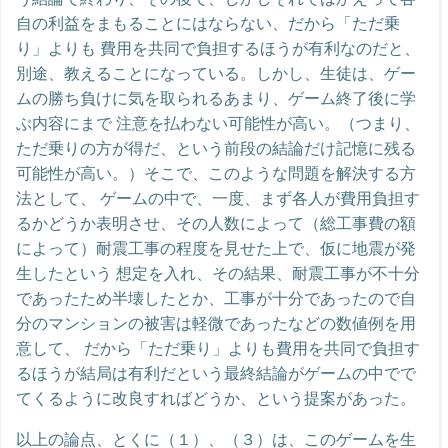
自の利益をまもることにはならない、だから「ただ乗
り」よりも 費用を共同で負担するほうが有利なのだと、
別途、教えることになっている。しかし、生徒は、ゲー
ムの勝ち負けに気を取られるあまり、ゲーム終了後に学
ぶ内容にまで 注意を払わない可能性が高い。（つまり、
ただ乗りの方が得だ、という前段の結論だけ記憶に残る
可能性が高い。）そこで、このような問題を解決する方
法として、 ゲームの中で、一度、まず各人が費用負担す
るかどうか表明させ、その人数によって（総工事費の額
によって）耐震工事の程度を見せた上で、仮に地震が発
生したという 想定を入れ、その結果、耐震工事が不十分
であったため半壊したとか、工事が十分であったので自
分のマンションの被害は軽微であったなどの数値例を用
意して、 だから「ただ乗り」よりも費用を共同で負担す
るほうが結局は有利だという最終結論がゲームの中でで
てくるように改良すればどうか、という提案があった。
以上の論点、とくに（１）、（３）は、このゲームを生