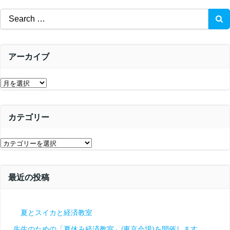
ゲ
ー
Search
ー
for:
シ
シ
ョ
アーカイブ
ョ
ン
ア
ン
ー
カ
カテゴリー
イ
ブ
カ
テ
ゴ
最近の投稿
リ
ー
夏とスイカと経済教室
先生のための「夏休み経済教室」(東京会場)を開催します