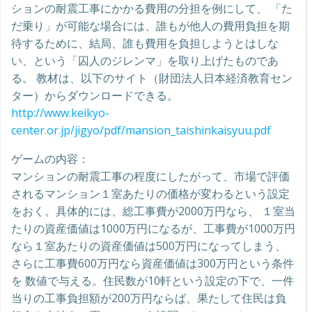
ションの耐震工事にかかる費用の分担を例にして、 「た
だ乗り」が可能な場合には、誰もが他人の費用負担を期
待するために、結局、誰も費用を負担しようとはしな
い、という「囚人のジレンマ」を取り上げたものであ
る。 教材は、以下のサイト（財団法人日本経済教育セン
ター）からダウンロードできる。
http://www.keikyo-
center.or.jp/jigyo/pdf/mansion_taishinkaisyuu.pdf
ゲームの内容：
マンションの耐震工事の程度にしたがって、市場で評価
されるマンション１室あたりの価格が変わるという設定
をおく。具体的には、総工事費が2000万円なら、 １室当
たりの資産価値は1000万円になるが、工事費が1000万円
なら１室あたりの資産価値は500万円になってしまう、
さらに工事費600万円なら資産価値は300万円という条件
を 数値で与える。住民数が10軒という設定の下で、一件
当りの工事負担額が200万円ならば、果たして住民は負