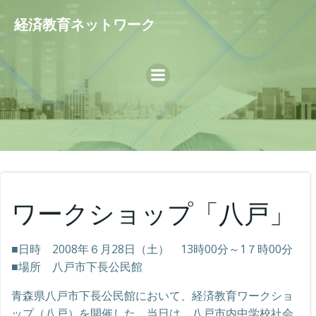
コ
経済教育ネットワーク
ン
テ
ン
ツ
へ
ス
キ
ッ
プ
ワークショップ「八戸」
■日時 2008年６月28日（土） 13時00分～1７時00分
■場所 八戸市下長公民館
青森県八戸市下長公民館において、経済教育ワークショ
ップ（八戸）を開催した。当日は、八戸市内中学校社会