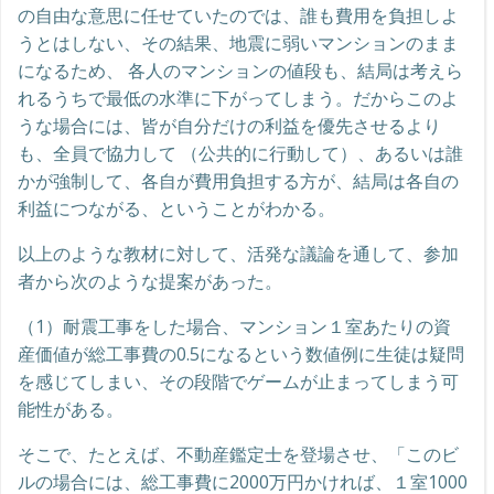
の自由な意思に任せていたのでは、誰も費用を負担しよ
うとはしない、その結果、地震に弱いマンションのまま
になるため、 各人のマンションの値段も、結局は考えら
れるうちで最低の水準に下がってしまう。だからこのよ
うな場合には、皆が自分だけの利益を優先させるより
も、全員で協力して （公共的に行動して）、あるいは誰
かが強制して、各自が費用負担する方が、結局は各自の
利益につながる、ということがわかる。
以上のような教材に対して、活発な議論を通して、参加
者から次のような提案があった。
（1）耐震工事をした場合、マンション１室あたりの資
産価値が総工事費の0.5になるという数値例に生徒は疑問
を感じてしまい、その段階でゲームが止まってしまう可
能性がある。
そこで、たとえば、不動産鑑定士を登場させ、「このビ
ルの場合には、総工事費に2000万円かければ、１室1000