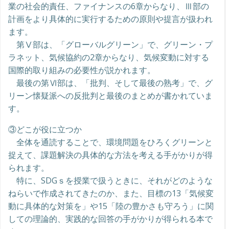
業の社会的責任、ファイナンスの6章からなり、Ⅲ部の
計画をより具体的に実行するための原則や提言が扱われ
ます。
第Ⅴ部は、「グローバルグリーン」で、グリーン・プ
ラネット、気候協約の2章からなり、気候変動に対する
国際的取り組みの必要性が説かれます。
最後の第Ⅵ部は、「批判、そして最後の熟考」で、グ
リーン懐疑派への反批判と最後のまとめが書かれていま
す。
③どこが役に立つか
全体を通読することで、環境問題をひろくグリーンと
捉えて、課題解決の具体的な方法を考える手がかりが得
られます。
特に、SDGｓを授業で扱うときに、それがどのような
ねらいで作成されてきたのか、また、目標の13「気候変
動に具体的な対策を」や15「陸の豊かさも守ろう」に関
しての理論的、実践的な回答の手がかりが得られる本で