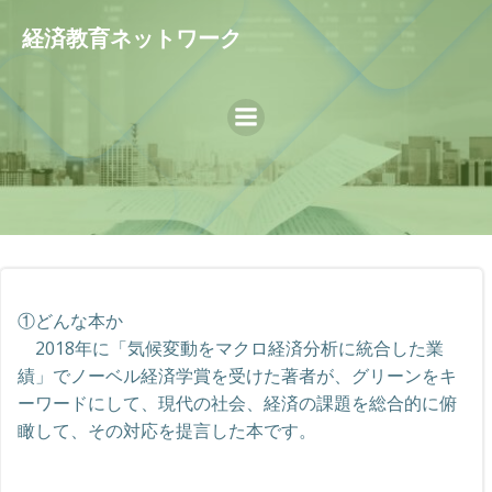
コ
経済教育ネットワーク
ン
テ
ン
ツ
へ
ス
キ
ッ
プ
①どんな本か
2018年に「気候変動をマクロ経済分析に統合した業
績」でノーベル経済学賞を受けた著者が、グリーンをキ
ーワードにして、現代の社会、経済の課題を総合的に俯
瞰して、その対応を提言した本です。