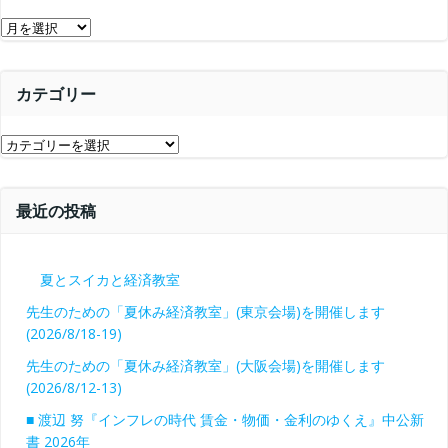
ョ
ン
ア
ン
ー
カ
カテゴリー
イ
ブ
カ
テ
ゴ
最近の投稿
リ
ー
夏とスイカと経済教室
先生のための「夏休み経済教室」(東京会場)を開催します
(2026/8/18-19)
先生のための「夏休み経済教室」(大阪会場)を開催します
(2026/8/12-13)
■ 渡辺 努『インフレの時代 賃金・物価・金利のゆくえ』中公新
書 2026年