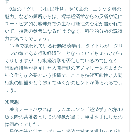
す。
9章の「グリーン国民計算」や10章の「エクソ文明の
魅力」などの箇所からは、標準経済学からの反省や逆に
ユートピア的な地球外での生存可能性の否定が書かれて
いて、授業の参考になるだけでなく、科学的分析の説得
力に気づくでしょう。
12章で扱われている行動経済学は、タイトルが「グリ
ーンの敵である行動経済学」となっていてちょっとびっ
くりしますが、行動経済学を否定しているのではなく、
行動経済学が発見した人間行動のアノマリーを踏まえた
社会作りが必要という指摘で、ここも持続可能性と人間
行動の齟齬をどう超えてゆくかのヒントが得られるでし
ょう。
④感想
著者ノードハウスは、サムエルソン『経済学』の第12
版以降の共著者としての印象が強く、単著を手にしたの
は初めてでした。
最後の第Ⅵ部で、グリーン経済に対する批判への反批