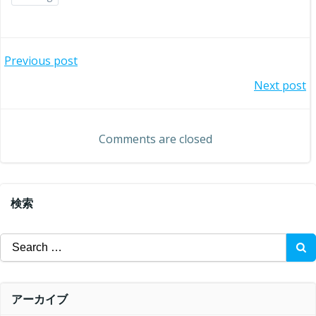
投
Previous post
投
Next post
稿
稿
ナ
Comments are closed
ナ
ビ
ビ
ゲ
検索
ゲ
ー
Search
ー
for:
シ
シ
ョ
アーカイブ