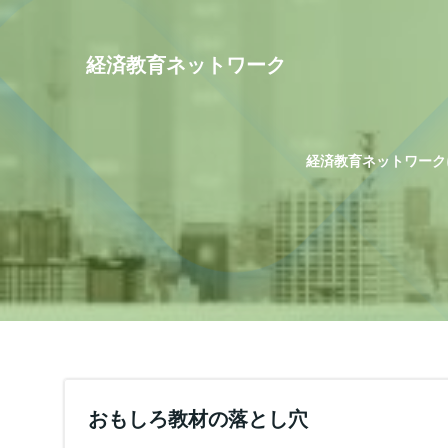
コ
ン
テ
経済教育ネットワーク
ン
ツ
へ
ス
経済教育ネットワーク
キ
ッ
プ
おもしろ教材の落とし穴