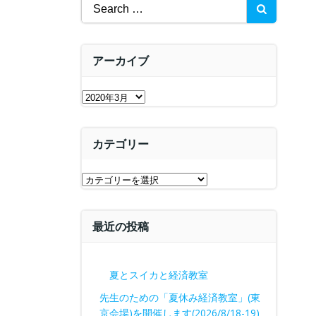
Search
for:
アーカイブ
ア
ー
カ
カテゴリー
イ
ブ
カ
テ
ゴ
最近の投稿
リ
ー
夏とスイカと経済教室
先生のための「夏休み経済教室」(東
京会場)を開催します(2026/8/18-19)