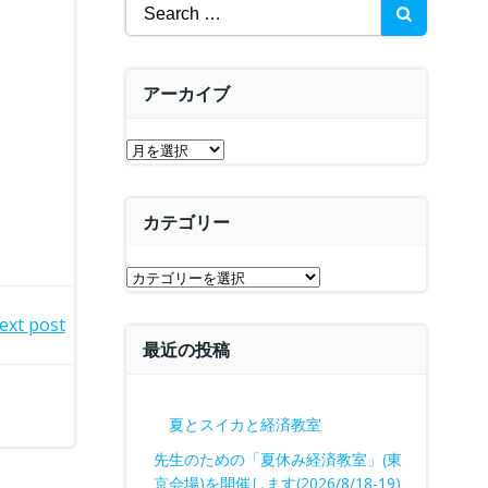
Search
for:
アーカイブ
ア
ー
カ
カテゴリー
イ
ブ
カ
テ
ext post
ゴ
最近の投稿
リ
ー
夏とスイカと経済教室
先生のための「夏休み経済教室」(東
京会場)を開催します(2026/8/18-19)