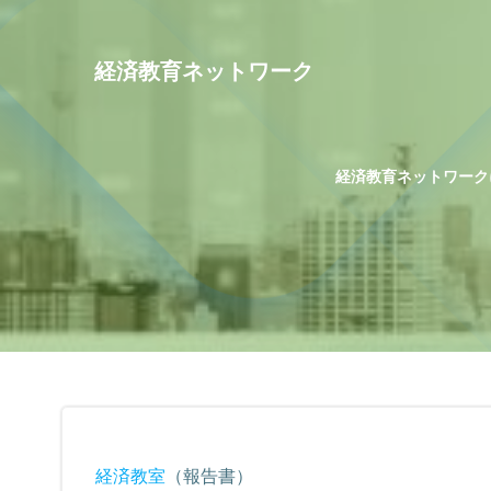
コ
ン
テ
経済教育ネットワーク
ン
ツ
へ
ス
経済教育ネットワーク
キ
ッ
プ
経済教室
（報告書）