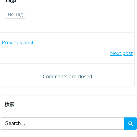
Tags
No Tag
投
Previous post
投
Next post
稿
稿
ナ
Comments are closed
ナ
ビ
ビ
ゲ
検索
ゲ
ー
Search
ー
for:
シ