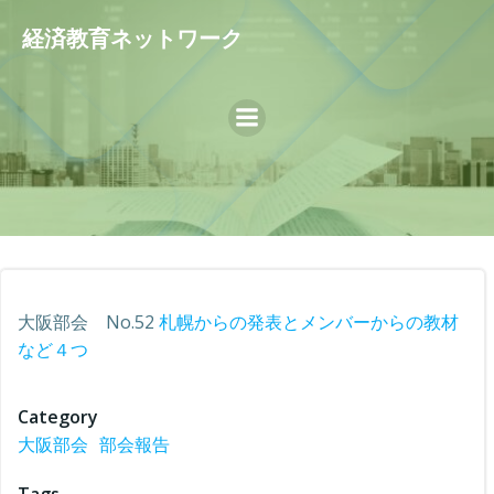
コ
経済教育ネットワーク
ン
テ
ン
ツ
へ
ス
キ
ッ
プ
大阪部会 No.52
札幌からの発表とメンバーからの教材
など４つ
Category
大阪部会
部会報告