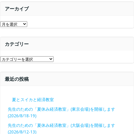
シ
ョ
アーカイブ
ョ
ン
ア
ン
ー
カ
カテゴリー
イ
ブ
カ
テ
ゴ
最近の投稿
リ
ー
夏とスイカと経済教室
先生のための「夏休み経済教室」(東京会場)を開催します
(2026/8/18-19)
先生のための「夏休み経済教室」(大阪会場)を開催します
(2026/8/12-13)