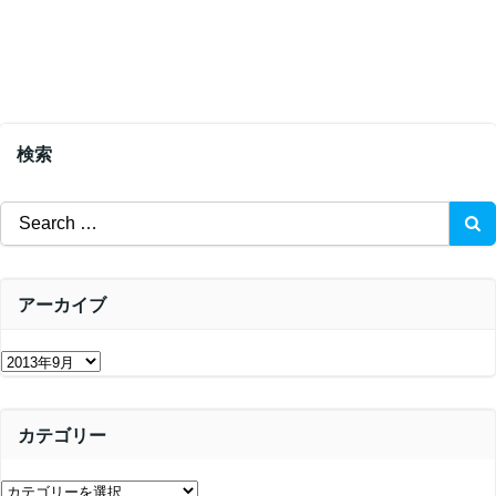
検索
Search
for:
アーカイブ
ア
ー
カ
カテゴリー
イ
ブ
カ