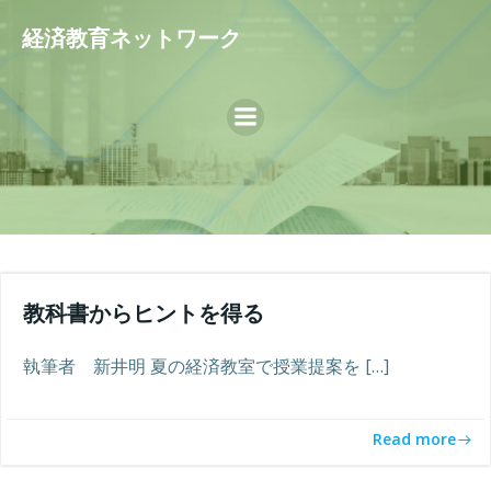
コ
経済教育ネットワーク
ン
テ
ン
ツ
へ
ス
キ
ッ
プ
教科書からヒントを得る
執筆者 新井明 夏の経済教室で授業提案を […]
Read more