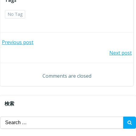
Tags
No Tag
投
Previous post
投
Next post
稿
稿
ナ
Comments are closed
ナ
ビ
ビ
ゲ
検索
ゲ
ー
Search
ー
for:
シ