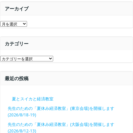
シ
ョ
アーカイブ
ョ
ン
ア
ン
ー
カ
カテゴリー
イ
ブ
カ
テ
ゴ
最近の投稿
リ
ー
夏とスイカと経済教室
先生のための「夏休み経済教室」(東京会場)を開催します
(2026/8/18-19)
先生のための「夏休み経済教室」(大阪会場)を開催します
(2026/8/12-13)