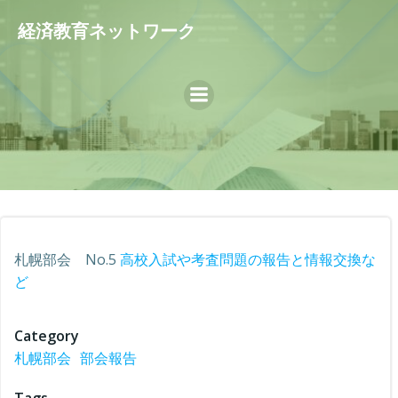
コ
経済教育ネットワーク
ン
テ
ン
ツ
へ
ス
キ
ッ
プ
札幌部会 No.5
高校入試や考査問題の報告と情報交換な
ど
Category
札幌部会
部会報告