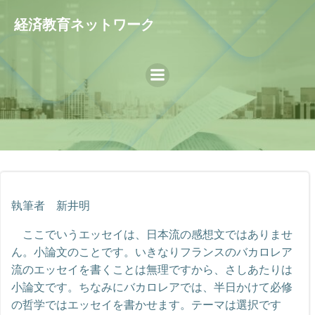
コ
経済教育ネットワーク
ン
テ
ン
ツ
へ
ス
キ
ッ
プ
執筆者 新井明
ここでいうエッセイは、日本流の感想文ではありませ
ん。小論文のことです。いきなりフランスのバカロレア
流のエッセイを書くことは無理ですから、さしあたりは
小論文です。ちなみにバカロレアでは、半日かけて必修
の哲学ではエッセイを書かせます。テーマは選択です