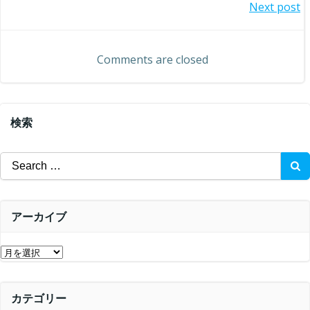
投
Next post
稿
稿
ナ
Comments are closed
ナ
ビ
ビ
ゲ
検索
ゲ
ー
Search
ー
for:
シ
シ
ョ
アーカイブ
ョ
ン
ア
ン
ー
カ
カテゴリー
イ