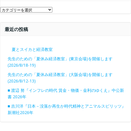
ブ
カ
テ
ゴ
最近の投稿
リ
ー
夏とスイカと経済教室
先生のための「夏休み経済教室」(東京会場)を開催します
(2026/8/18-19)
先生のための「夏休み経済教室」(大阪会場)を開催します
(2026/8/12-13)
■ 渡辺 努『インフレの時代 賃金・物価・金利のゆくえ』中公新
書 2026年
■ 吉川洋『日本－没落か再生か時代精神とアニマルスピリッツ』
新潮社2026年