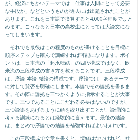
が、経済にちかいテーマでは「仕事は人間にとって必要
な手段か」などというものが過去には出題されたことが
あります。これを日本語で換算すると4,000字程度でまと
めます。こうなると日本の高校生にとっては大論文にな
ってしまいます。
それでも最後はこの程度のものが書けることを目標に
順序ステップを踏んで訓練すれば可能になります。ポイ
ントは、日本流の「起承転結」の四段構成ではなく、欧
米流の三段構成の書き方を教えることです。三段構成
は、序論-本論-結論の構成です。序論では、あるテーマ
に対して賛否を明確にします。本論でその論拠を書きま
す。その際に論拠を三つかくように指示することが大事
です。三つであることにこだわる必要はないのですが、
三つ論拠をあげるように頭を絞り出すことが、論理的に
考える訓練になるとは経験的に言えます。最後の結論
は、まとめで序論での結論を補強すればよいわけです。
この三段構成で文章を書くと、情緒はないけれど、社