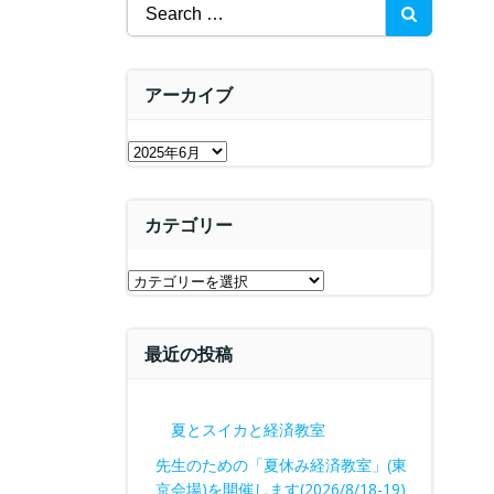
Search
for:
アーカイブ
ア
ー
カ
カテゴリー
イ
ブ
カ
テ
ゴ
最近の投稿
リ
ー
夏とスイカと経済教室
先生のための「夏休み経済教室」(東
京会場)を開催します(2026/8/18-19)