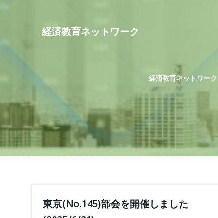
コ
ン
テ
経済教育ネットワーク
ン
ツ
へ
ス
経済教育ネットワーク
キ
ッ
プ
東京(No.145)部会を開催しました