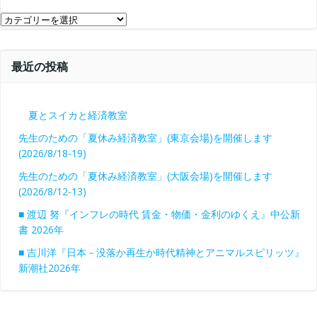
ブ
カ
テ
ゴ
最近の投稿
リ
ー
夏とスイカと経済教室
先生のための「夏休み経済教室」(東京会場)を開催します
(2026/8/18-19)
先生のための「夏休み経済教室」(大阪会場)を開催します
(2026/8/12-13)
■ 渡辺 努『インフレの時代 賃金・物価・金利のゆくえ』中公新
書 2026年
■ 吉川洋『日本－没落か再生か時代精神とアニマルスピリッツ』
新潮社2026年