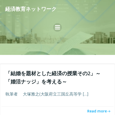
コ
経済教育ネットワーク
ン
テ
ン
ツ
へ
ス
キ
ッ
プ
「結婚を題材とした経済の授業その2」～
「婚活ナッジ」を考える～
執筆者 大塚雅之(大阪府立三国丘高等学 […]
Read more