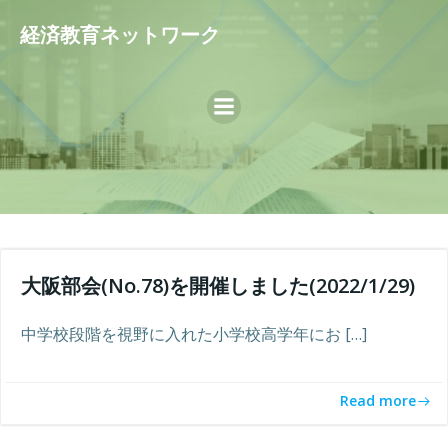
コ
経済教育ネットワーク
ン
テ
ン
ツ
へ
ス
キ
ッ
プ
大阪部会(No.78)を開催しました(2022/1/29)
中学校段階を視野に入れた小学校高学年にお […]
Read more