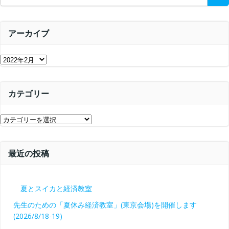
for:
アーカイブ
ア
ー
カ
カテゴリー
イ
ブ
カ
テ
ゴ
最近の投稿
リ
ー
夏とスイカと経済教室
先生のための「夏休み経済教室」(東京会場)を開催します
(2026/8/18-19)