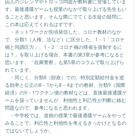
囚人のジレンマやトロッコ問題が教科書に登場していま
す。最後通牒ゲームも授業のなかで取り上げる先生もい
ることと思います。そんな際にでてくる生徒の疑問に、
この本は応えてくれるはずです。
・ネットワークが先頃発信した、コロナ教材のなか
で、分類1（人権、法など）に区分した、1－1「コロナ
禍と同調圧力」、1－2「コロナ禍の帰省を規制するに
は？」を取り上げる場合、本書の第3章が参考になると
思います。「自粛警察」も第5章のコラムで取り上げら
れています。
・同じく、分類8（財政）での、特別定額給付金を巡
る効率と公正の8－1から8－4までの教材、分類9（国際
経済）の9－1ワクチン債の教材などは、直接最後通牒ゲ
ームを扱っていませんが、利他性と利己性が判断に絡む
問題なので、参考になると思われます。
・中学校では、道徳の授業で最後通牒ゲームをやって
みることで、利己性と利他性を考えるきっかけとなるの
ではないでしょうか。