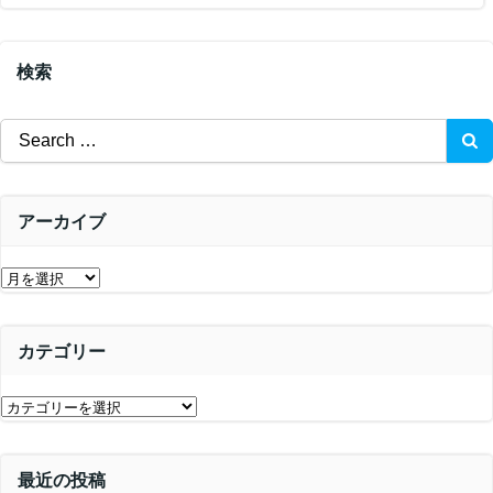
ナ
ビ
ビ
ゲ
検索
ゲ
ー
Search
ー
for:
シ
シ
ョ
アーカイブ
ョ
ン
ア
ン
ー
カ
カテゴリー
イ
ブ
カ
テ
ゴ
最近の投稿
リ