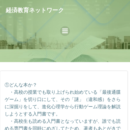
コ
経済教育ネットワーク
ン
テ
ン
ツ
へ
ス
キ
ッ
プ
①どんな本か？
・高校の授業でも取り上げられ始めている「最後通牒
ゲーム」を切り口にして、その「謎」（違和感）をさら
に深掘りをして、進化心理学から行動ゲーム理論を解説
しようとする入門書です。
・高校生も読める入門書となっていますが、誰でも読
める専門書を同時にめざしてたため、著者もあとがきで