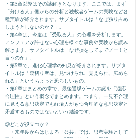
・第3章以降はその謎解きとなります。ここでは、まず
「分ける人」側からの分析と独裁者ゲームの実験など各
種実験が紹介されます。サブタイトルは「なぜ独り占め
しようとしないのか？」。
・第4章は、今度は「受取る人」の心理を分析します。
アンフェアが許せない心理を様々な事例や実験から読み
解きます。サブタイトルは「なぜ損をしてまでノー！と
言うのか」。
・第5章で、進化心理学の知見が紹介されます。サブタ
イトルは「裏切り者は、見つけられ、覚えられ、広めら
れる」というちょっと恐ろしいもの。
・第6章はまとめの章で、最後通牒ゲームの謎を「適応
合理性」という概念でまとめます。つまり、一見不合理
に見える意思決定でも経済人がもつ合理的な意思決定と
矛盾するものではないという結論です。
③どこが役立つか？
・来年度からはじまる「公共」では、思考実験として