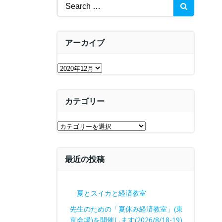
Search
for:
アーカイブ
ア
ー
カ
カテゴリー
イ
ブ
カ
テ
ゴ
最近の投稿
リ
ー
夏とスイカと経済教室
先生のための「夏休み経済教室」(東
京会場)を開催します(2026/8/18-19)