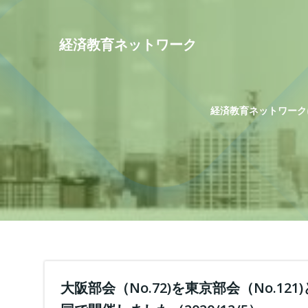
コ
ン
テ
経済教育ネットワーク
ン
ツ
へ
ス
経済教育ネットワーク
キ
ッ
プ
大阪部会（No.72)を東京部会（No.121