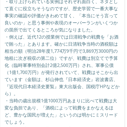
・取り上げられている実例はそれぞれ面白く、ネタとし
て直ぐに役立ちそうなのですが、歴史学習で一番大事な
事実の確認や評価がきわめて甘く、「本当にそう言って
良いのか」と思う事例や表現のオーバーランがいくつか
の箇所で出てくるところが気になりました。
・例えば、近代12の授業例では日清戦争の戦費を「お酒
で賄った」とあります。確かに日清戦争当時の酒税額は
相当の額（明治28年度1,774万9千円で3,869万3000円の
地租に次ぎ税収の第二位）ですが、戦費は別立てで予算
化（臨時軍事特別会計2億2,500万円）され、軍事公債
（1億1,700万円）が発行されていて、戦費はそこから出
ています（金額は、杉山伸也『日本経済史』岩波書店、
『近現代日本経済史要覧』東大出版会、国税庁HPなどか
ら）。
・当時の歳出規模1億1000万円あまりに比べて戦費は大
変な負担であり、「酒税によって戦費をまかなえるほ
ど、豊かな国民が増えた」というのは明かにミスリード
でしょう。