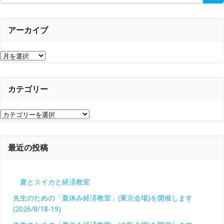
ー
for:
シ
シ
ョ
アーカイブ
ョ
ン
ア
ン
ー
カ
カテゴリー
イ
ブ
カ
テ
ゴ
最近の投稿
リ
ー
夏とスイカと経済教室
先生のための「夏休み経済教室」(東京会場)を開催します
(2026/8/18-19)