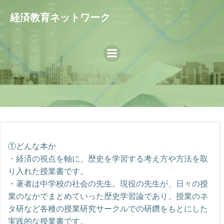
コ
経済教育ネットワーク
ン
テ
ン
ツ
へ
ス
キ
ッ
プ
①どんな本か
・経済の視点を軸に、歴史を学習する考え方や方法を取
り入れた授業書です。
・著者は中学校の社会の先生。現役の先生が、日々の授
業のなかでまとめていった歴史学習論であり、授業のネ
タ研など各種の授業研究サークルでの研鑽をもとにした
実践的な授業書です。