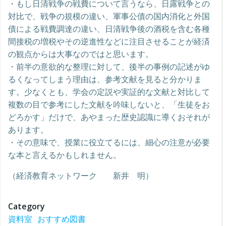
・もし日清戦争の戦費について言うなら、日露戦争との
対比で、戦争の規模の違い、軍事公債の国内消化と外国
債による戦費調達の違い、日清戦争後の酒税を含む各種
間接税の増税やその逆進性などに注目させることが経済
の観点からは大事なのではと思います。
・前半の意欲的な整理に対して、後半の事例の記述がゆ
るくなってしまう理由は、参考文献を見ると分かりま
す。少なくとも、学会の定説や実証的な文献と対比して
複数の目で参考にした文献を吟味しないと、「生徒をお
どろかす」だけで、あやまった歴史認識に導くおそれが
あります。
・その意味で、授業に役立てるには、細心の注意が必要
な本と言えるかもしれません。
（経済教育ネットワーク 新井 明）
Category
資料室
おすすめ図書