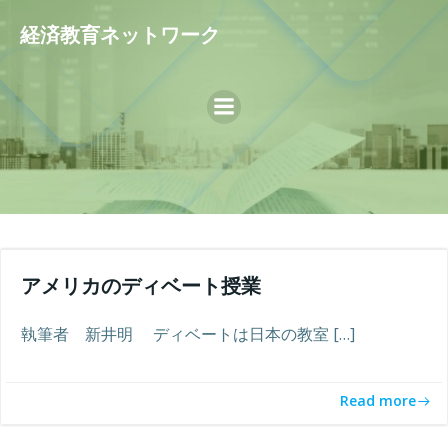
コ
経済教育ネットワーク
ン
テ
ン
ツ
へ
ス
キ
ッ
プ
アメリカのディベート授業
執筆者 新井明 ディベートは日本の教室 […]
Read more