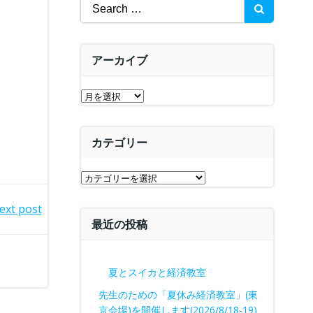
Search
for:
アーカイブ
ア
ー
カ
カテゴリー
イ
ブ
カ
テ
ext post
ゴ
最近の投稿
リ
ー
夏とスイカと経済教室
先生のための「夏休み経済教室」(東
京会場)を開催します(2026/8/18-19)