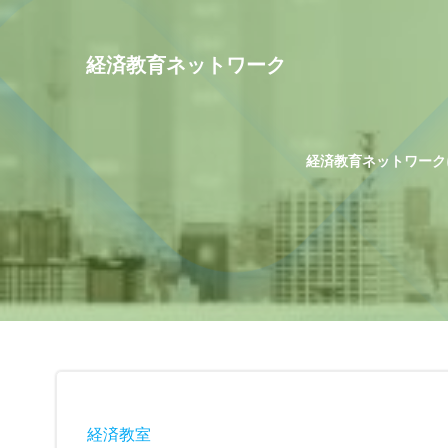
コ
ン
テ
経済教育ネットワーク
ン
ツ
へ
ス
経済教育ネットワーク
キ
ッ
プ
経済教室