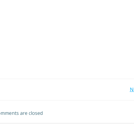
投
N
稿
mments are closed
ナ