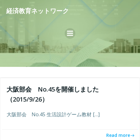
コ
経済教育ネットワーク
ン
テ
ン
ツ
へ
ス
キ
ッ
プ
大阪部会 No.45を開催しました
（2015/9/26）
大阪部会 No.45 生活設計ゲーム教材 […]
Read more