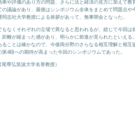
果や評価のあり方の問題、さらに法と経済の見方に加えて教
ての議論があり、最後はシンポジウム全体をまとめて問題点や
理同志社大学教授による挨拶があって、無事閉会となった。
もなくそれぞれの立場で異なると思われるが、総じて今回は前
、距離が縮まった感があり、明らかに前進が見られたといえる
あることは確かなので、今後両分野のさらなる相互理解と相互
の第4段への期待が高まった今回のシンポジウムであった。
宮尾尊弘筑波大学名誉教授）