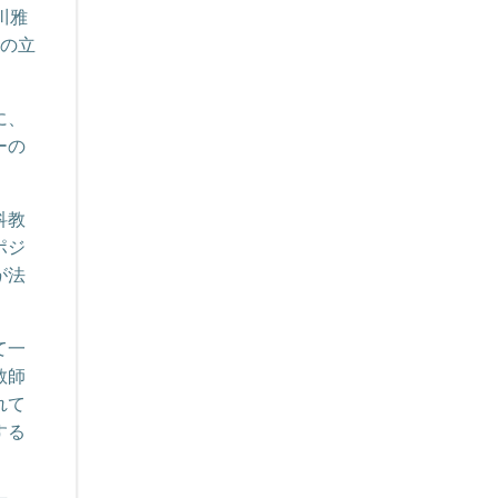
川雅
れの立
に、
ーの
科教
ポジ
が法
て一
教師
れて
する