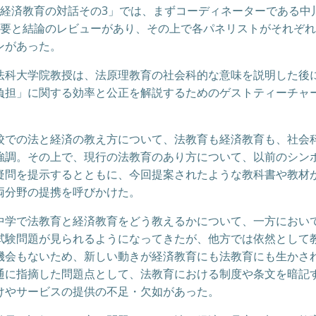
経済教育の対話その3」では、まずコーディネーターである中
概要と結論のレビューがあり、その上で各パネリストがそれぞ
ンがあった。
科大学院教授は、法原理教育の社会科的な意味を説明した後
負担」に関する効率と公正を解説するためのゲストティーチャ
での法と経済の教え方について、法教育も経済教育も、社会
強調。その上で、現行の法教育のあり方について、以前のシン
疑問を提示するとともに、今回提案されたような教科書や教材
両分野の提携を呼びかけた。
学で法教育と経済教育をどう教えるかについて、一方におい
試験問題が見られるようになってきたが、他方では依然として
機会もないため、新しい動きが経済教育にも法教育にも生かさ
通に指摘した問題点として、法教育における制度や条文を暗記
けやサービスの提供の不足・欠如があった。