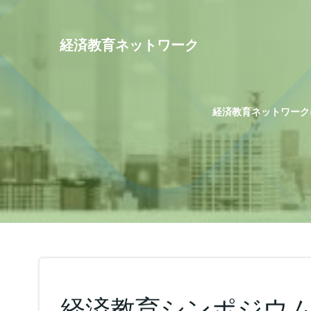
コ
ン
テ
経済教育ネットワーク
ン
ツ
へ
ス
経済教育ネットワーク
キ
ッ
プ
経済教育シンポジウ