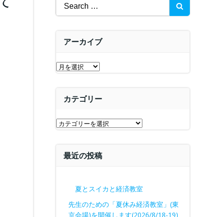
Search
for:
アーカイブ
ア
ー
カ
カテゴリー
イ
ブ
カ
テ
ゴ
最近の投稿
リ
ー
夏とスイカと経済教室
先生のための「夏休み経済教室」(東
京会場)を開催します(2026/8/18-19)