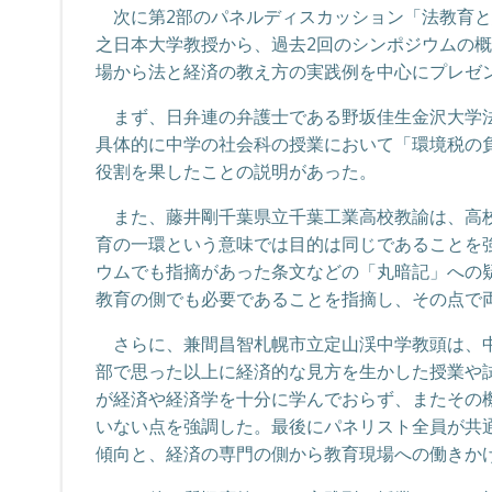
次に第2部のパネルディスカッション「法教育と
之日本大学教授から、過去2回のシンポジウムの
場から法と経済の教え方の実践例を中心にプレゼ
まず、日弁連の弁護士である野坂佳生金沢大学法
具体的に中学の社会科の授業において「環境税の
役割を果したことの説明があった。
また、藤井剛千葉県立千葉工業高校教諭は、高校
育の一環という意味では目的は同じであることを
ウムでも指摘があった条文などの「丸暗記」への
教育の側でも必要であることを指摘し、その点で
さらに、兼間昌智札幌市立定山渓中学教頭は、中
部で思った以上に経済的な見方を生かした授業や
が経済や経済学を十分に学んでおらず、またその
いない点を強調した。最後にパネリスト全員が共
傾向と、経済の専門の側から教育現場への働きか