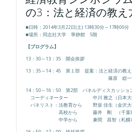
の3：法と経済の教え
■日時：2014年3月22日(土) 13時30分～17時00分
■場所：同志社大学 寧静館 5階
【プログラム】
13：30～13：35 開会挨拶
13：35～14：45 第１部 提案：法と経済の教
篠原 総一(同志社大学
14：50～16：50 第2部 パネルディスカッシ
コーディネーター 中川 雅之（日本大学
パネリスト：法教育から 野坂 佳生（金沢大
高校から 藤井 剛 （千葉県立千
中学から 兼間 昌智（札幌市立定
16：50～17：00 統括挨拶