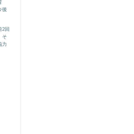
育
今後
2回
。そ
協力