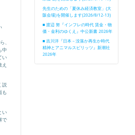
先生のための「夏休み経済教室」(大
阪会場)を開催します(2026/8/12-13)
、
■ 渡辺 努『インフレの時代 賃金・物
い
価・金利のゆくえ』中公新書 2026年
■ 吉川洋『日本－没落か再生か時代
ら、
精神とアニマルスピリッツ』新潮社
も中
2026年
てい
教え
く説
面も
とい
解で