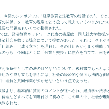
て、今回のシンポジウム「経済教育と法教育の対話その3」では
育の関係」を、教育の現場でどう扱って教えていくべきかにつ
重要な問題点もいくつか指摘された。
ては、経済教育ネットワーク代表の篠原総一同志社大学教授か
経済社会を教える場合について提案があった。それは、そもそ
「仕組み」（成り立ち）を理解し、その仕組みがうまく機能し
みのうち、今回はとくに「分業と交換」に焦点を当てて、何を
える条件としての法の目的などについて、教科書でもっとよ
仕組みや成り立ちを学ぶには、社会の経済的な側面も法的な側
相互理解と共同作業が欠かせないという点であった。
諭より、基本的に賛同のコメントが述べられ、経済学や法学
、倫理などすべてを関連付けて初めて、この世の中、社会が理
強調された。