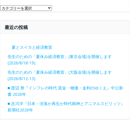
ブ
カ
テ
ゴ
最近の投稿
リ
ー
夏とスイカと経済教室
先生のための「夏休み経済教室」(東京会場)を開催します
(2026/8/18-19)
先生のための「夏休み経済教室」(大阪会場)を開催します
(2026/8/12-13)
■ 渡辺 努『インフレの時代 賃金・物価・金利のゆくえ』中公新
書 2026年
■ 吉川洋『日本－没落か再生か時代精神とアニマルスピリッツ』
新潮社2026年