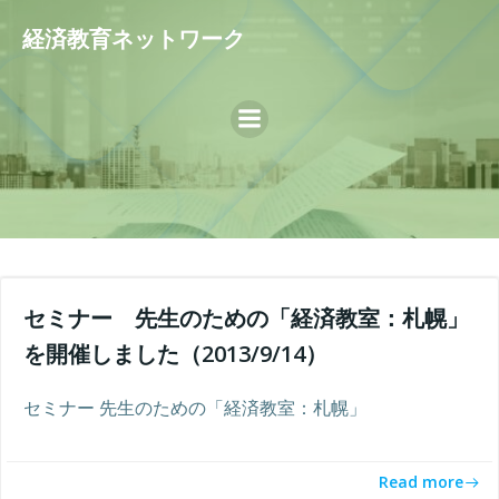
コ
経済教育ネットワーク
ン
テ
ン
ツ
へ
ス
キ
ッ
プ
セミナー 先生のための「経済教室：札幌」
を開催しました（2013/9/14）
セミナー 先生のための「経済教室：札幌」
Read more