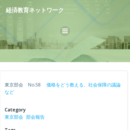
コ
経済教育ネットワーク
ン
テ
ン
ツ
へ
ス
キ
ッ
プ
東京部会 No.58
価格をどう教える、社会保障の議論
など
Category
東京部会
部会報告