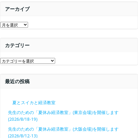
シ
ョ
アーカイブ
ョ
ン
ア
ン
ー
カ
カテゴリー
イ
ブ
カ
テ
ゴ
最近の投稿
リ
ー
夏とスイカと経済教室
先生のための「夏休み経済教室」(東京会場)を開催します
(2026/8/18-19)
先生のための「夏休み経済教室」(大阪会場)を開催します
(2026/8/12-13)