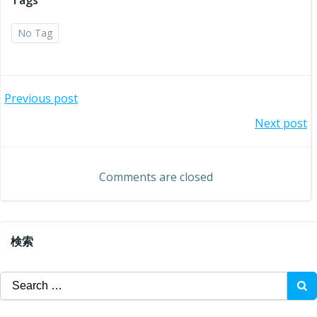
Tags
No Tag
投
Previous post
投
Next post
稿
稿
ナ
Comments are closed
ナ
ビ
ビ
ゲ
検索
ゲ
ー
Search
ー
for:
シ