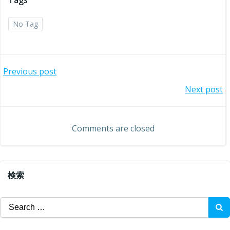
Tags
No Tag
投
Previous post
投
Next post
稿
稿
ナ
Comments are closed
ナ
ビ
ビ
ゲ
検索
ゲ
ー
Search
ー
for:
シ