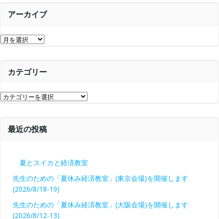
シ
ョ
アーカイブ
ョ
ン
ア
ン
ー
カ
カテゴリー
イ
ブ
カ
テ
ゴ
最近の投稿
リ
ー
夏とスイカと経済教室
先生のための「夏休み経済教室」(東京会場)を開催します
(2026/8/18-19)
先生のための「夏休み経済教室」(大阪会場)を開催します
(2026/8/12-13)