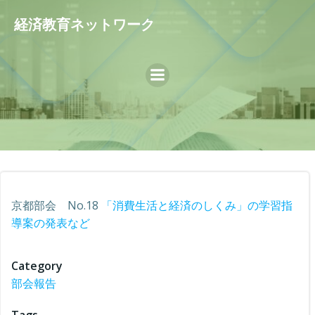
コ
経済教育ネットワーク
ン
テ
ン
ツ
へ
ス
キ
ッ
プ
京都部会 No.18
「消費生活と経済のしくみ」の学習指
導案の発表など
Category
部会報告