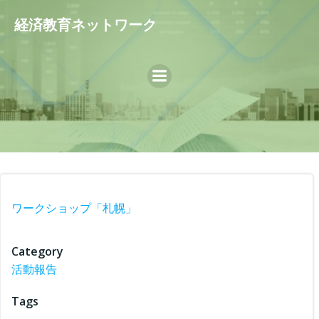
コ
経済教育ネットワーク
ン
テ
ン
ツ
へ
ス
キ
ッ
プ
ワークショップ「札幌」
Category
活動報告
Tags