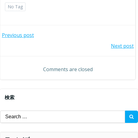
No Tag
投
Previous post
投
Next post
稿
稿
ナ
Comments are closed
ナ
ビ
ビ
ゲ
検索
ゲ
ー
Search
ー
for:
シ
シ