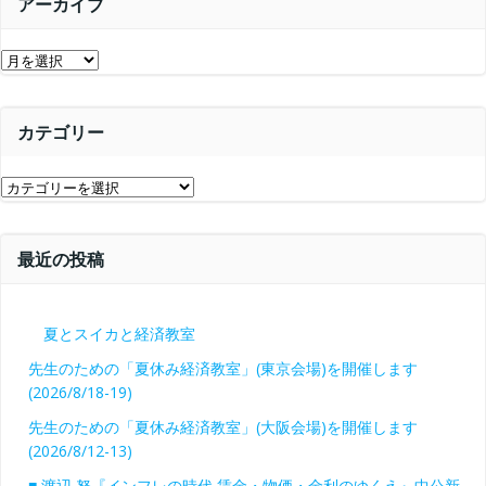
ョ
アーカイブ
ョ
ン
ア
ン
ー
カ
カテゴリー
イ
ブ
カ
テ
ゴ
最近の投稿
リ
ー
夏とスイカと経済教室
先生のための「夏休み経済教室」(東京会場)を開催します
(2026/8/18-19)
先生のための「夏休み経済教室」(大阪会場)を開催します
(2026/8/12-13)
■ 渡辺 努『インフレの時代 賃金・物価・金利のゆくえ』中公新