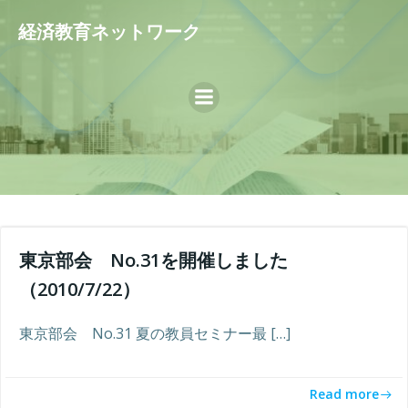
コ
経済教育ネットワーク
ン
テ
ン
ツ
へ
ス
キ
ッ
プ
東京部会 No.31を開催しました
（2010/7/22）
東京部会 No.31 夏の教員セミナー最 […]
Read more