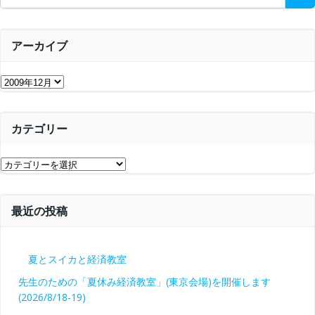
for:
アーカイブ
ア
ー
カ
カテゴリー
イ
ブ
カ
テ
ゴ
最近の投稿
リ
ー
夏とスイカと経済教室
先生のための「夏休み経済教室」(東京会場)を開催します
(2026/8/18-19)