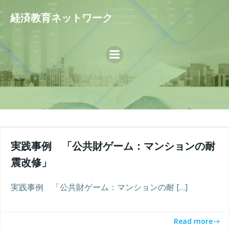
コ
経済教育ネットワーク
ン
テ
ン
ツ
へ
ス
キ
ッ
プ
実践事例 「公共財ゲーム：マンションの耐
震改修」
実践事例 「公共財ゲーム：マンションの耐 […]
Read more