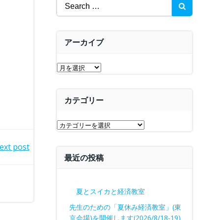
Search
for:
アーカイブ
ア
ー
カ
カテゴリー
イ
ブ
カ
テ
ext post
ゴ
最近の投稿
リ
ー
夏とスイカと経済教室
先生のための「夏休み経済教室」(東
京会場)を開催します(2026/8/18-19)