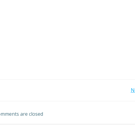
投
N
稿
mments are closed
ナ