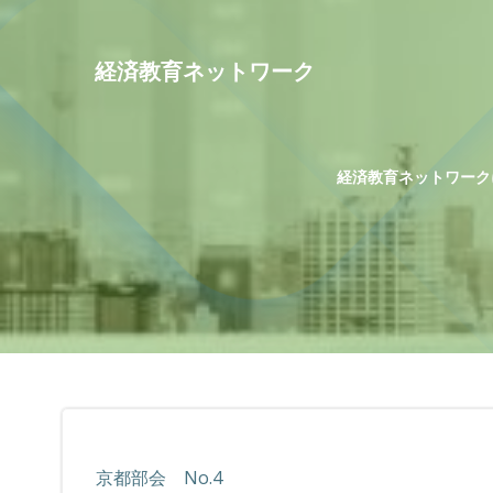
コ
ン
テ
経済教育ネットワーク
ン
ツ
へ
ス
経済教育ネットワーク
キ
ッ
プ
京都部会 No.4