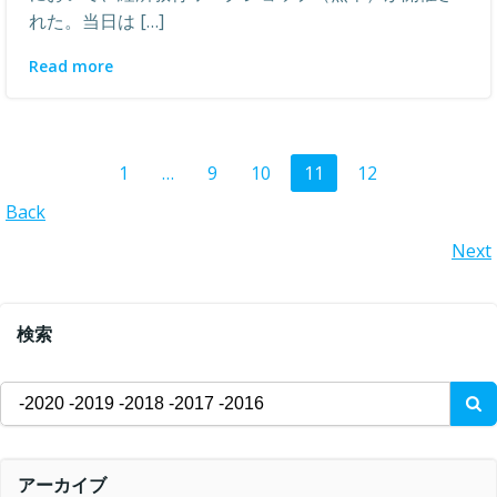
れた。当日は […]
Read more
Posts
Page
Page
Page
Page
Page
1
…
9
10
11
12
Posts
Back
navigation
Posts
Next
navigation
navigation
検索
Search
for:
アーカイブ