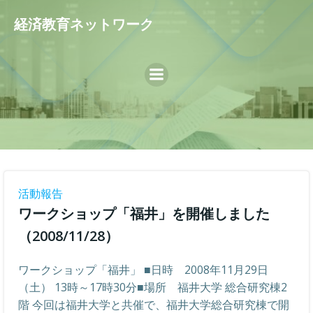
コ
経済教育ネットワーク
ン
テ
ン
ツ
へ
ス
キ
ッ
プ
活動報告
ワークショップ「福井」を開催しました
（2008/11/28）
ワークショップ「福井」 ■日時 2008年11月29日
（土） 13時～17時30分■場所 福井大学 総合研究棟2
階 今回は福井大学と共催で、福井大学総合研究棟で開