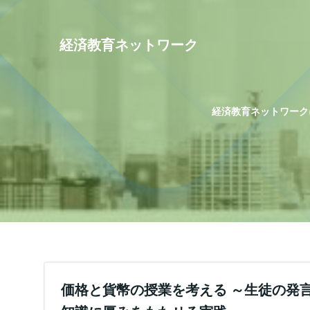
コ
ン
テ
経済教育ネットワーク
ン
ツ
へ
ス
経済教育ネットワーク
キ
ッ
プ
価格と貨幣の授業を考える ～生徒の発