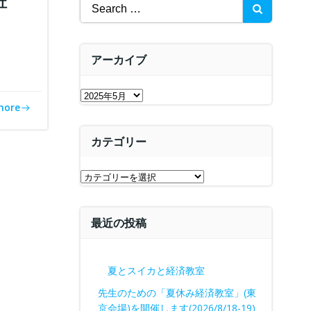
社
Search
for:
アーカイブ
ア
more
ー
カ
カテゴリー
イ
ブ
カ
テ
ゴ
最近の投稿
リ
ー
夏とスイカと経済教室
先生のための「夏休み経済教室」(東
京会場)を開催します(2026/8/18-19)