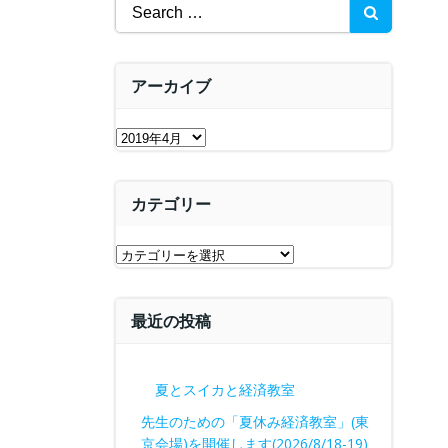
Search
for:
アーカイブ
ア
ー
カ
カテゴリー
イ
ブ
カ
テ
ゴ
最近の投稿
リ
ー
夏とスイカと経済教室
先生のための「夏休み経済教室」(東
京会場)を開催します(2026/8/18-19)