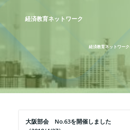
コ
ン
テ
経済教育ネットワーク
ン
ツ
へ
ス
経済教育ネットワーク
キ
ッ
プ
大阪部会 No.63を開催しました