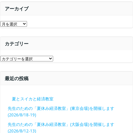
シ
ョ
アーカイブ
ョ
ン
ア
ン
ー
カ
カテゴリー
イ
ブ
カ
テ
ゴ
最近の投稿
リ
ー
夏とスイカと経済教室
先生のための「夏休み経済教室」(東京会場)を開催します
(2026/8/18-19)
先生のための「夏休み経済教室」(大阪会場)を開催します
(2026/8/12-13)