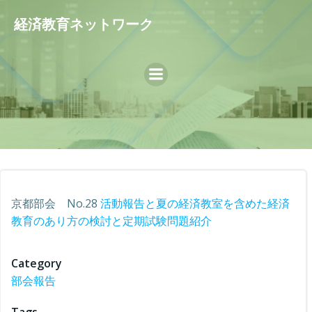
コ
経済教育ネットワーク
ン
テ
ン
ツ
へ
ス
キ
ッ
プ
京都部会 No.28
活動報告と夏の経済教室を含めた経済
教育のあり方の検討と定期試験問題紹介
Category
部会報告