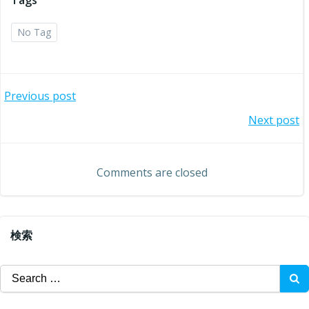
Tags
No Tag
投
Previous post
投
Next post
稿
稿
ナ
Comments are closed
ナ
ビ
ビ
ゲ
検索
ゲ
ー
Search
ー
for:
シ