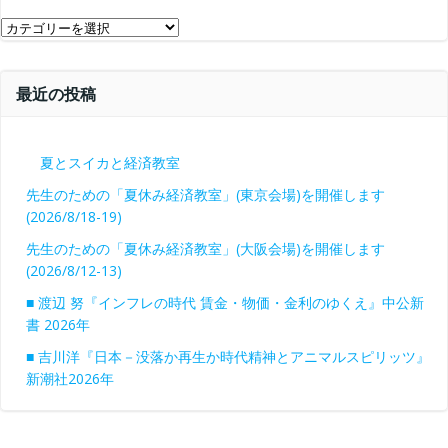
ブ
カ
テ
ゴ
最近の投稿
リ
ー
夏とスイカと経済教室
先生のための「夏休み経済教室」(東京会場)を開催します
(2026/8/18-19)
先生のための「夏休み経済教室」(大阪会場)を開催します
(2026/8/12-13)
■ 渡辺 努『インフレの時代 賃金・物価・金利のゆくえ』中公新
書 2026年
■ 吉川洋『日本－没落か再生か時代精神とアニマルスピリッツ』
新潮社2026年