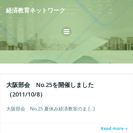
コ
経済教育ネットワーク
ン
テ
ン
ツ
へ
ス
キ
ッ
プ
大阪部会 No.25を開催しました
（2011/10/8）
大阪部会 No.25 夏休み経済教室のま […]
Read more