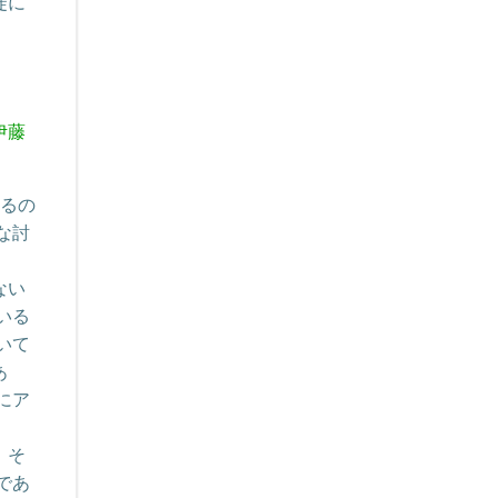
徒に
伊藤
あるの
な討
ない
いる
いて
あ
にア
、そ
であ