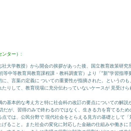
ンター）:
志社大学教授）から開会の挨拶があった後、国立教育政策研究
初等中等教育局教育課程課・教科調査官）より「”新”学習指導
初に、言葉の定義に ついての重要性が指摘された。というのも
れたりして、教育現場に充分伝わっていないケースが 見受けら
綱の基本的な考え方と特に社会科の改訂の要点についての解説
大切だが、習得のみで終わるのではなく、生きる力を育てるため
る点では、公民分野で 現代社会をとらえる見方の基礎として「
上げること。また社会の変化に対応した金融の仕組みや働きに 