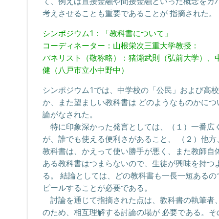
て、例えば直接金融や間接金融といった概念をカ
考えさせることも重要であることが 指摘された。
シンポジウム1：「教科書について」
コーディネーター：山根栄次三重大学教授：
パネリスト（敬称略）：猪瀬武則（弘前大学）、
健（八戸市立小中野中）
シンポジウム1では、中学校の「公民」および高
か、また望ましい教科書は どのようなものかに
論がなされた。
特に印象深かった発言としては、（１）一番広く
が、誰でも使える便利さがあること、 （２）他
教科書は、かえって使い勝手が悪く、また教師自
ある教科書はつまらないので、生徒が興味を持つ
る。 結論としては、どの教科書も一長一短ある
ピールすることが必要である。
討論を通じて指摘された点は、教科書の執筆者、
のため、相互理解する討論の場が 必要である。