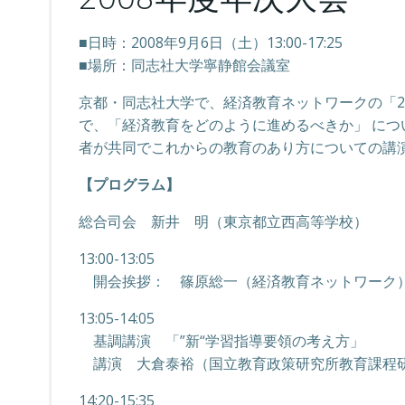
■日時：2008年9月6日（土）13:00-17:25
■場所：同志社大学寧静館会議室
京都・同志社大学で、経済教育ネットワークの「2
で、「経済教育をどのように進めるべきか」 に
者が共同でこれからの教育のあり方についての講
【プログラム】
総合司会 新井 明（東京都立西高等学校）
13:00-13:05
開会挨拶： 篠原総一（経済教育ネットワーク
13:05-14:05
基調講演 「”新“学習指導要領の考え方」
講演 大倉泰裕（国立教育政策研究所教育課程
14:20-15:35