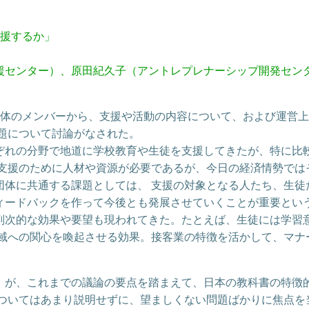
支援するか」
援センター）、原田紀久子（アントレプレナーシップ開発セン
団体のメンバーから、支援や活動の内容について、および運営
題について討論がなされた。
れの分野で地道に学校教育や生徒を支援してきたが、特に比
育支援のために人材や資源が必要であるが、今日の経済情勢では
団体に共通する課題としては、 支援の対象となる人たち、生徒
ィードバックを作って今後とも発展させていくことが重要という
副次的な効果や要望も現われてきた。たとえば、生徒には学習
地域への関心を喚起させる効果。接客業の特徴を活かして、マナ
）が、これまでの議論の要点を踏まえて、日本の教科書の特徴
についてはあまり説明せずに、望ましくない問題ばかりに焦点を