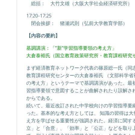
総括： 大竹文雄（大阪大学社会経済研究所）
17:20-17:25
閉会挨拶： 猪瀬武則（弘前大学教育学部）
【内容の要約】
基調講演：「”新”学習指導要領の考え方」
大倉泰裕氏（国立教育政策研究所・教育課程研究セ
まず経済教育ネットワーク代表の篠原総一氏（同
教育課程研究センターの大倉泰裕氏 （文部科学省
の考え方」というテーマで基調講演があった。最
習指導要領で意図することが曲解されたり誤解さ
からである。
続いて、最近改訂された中学校向けの学習指導要
った。基本的な考え方としては、 知識の習得は
え方を学ばせる重要性が強調された。経済に関す
立」と「合意」、「効率」と「公正」などを取り