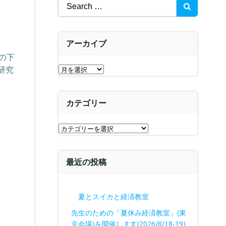
Search
for:
アーカイブ
の下
ア
研究
ー
カ
カテゴリー
イ
ブ
カ
テ
ゴ
最近の投稿
リ
ー
夏とスイカと経済教室
先生のための「夏休み経済教室」(東
京会場)を開催します(2026/8/18-19)