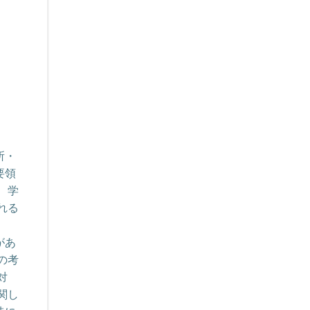
所・
要領
、学
れる
があ
の考
対
関し