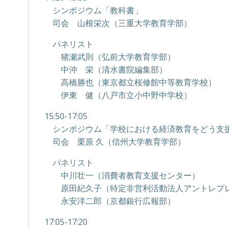
シンポジウム「教科書」
司会 山根栄次（三重大学教育学部）
パネリスト
猪瀬武則（弘前大学教育学部）
中沖 栄（清水書院編集部）
高橋勝也（東京都立桜修館中等教育学校）
伊東 健（八戸市立小中野中学校）
15:50-17:05
シンポジウム「学校における経済教育をどう支
司会 栗原 久（信州大学教育学部）
パネリスト
中川壮一（消費者教育支援センター）
原田紀久子（特定非営利活動法人アントレプレ
永安洋二郎（京都銀行広報部）
17:05-17:20