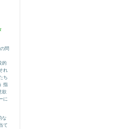
タ
上の問
較的
それ
たち
 指
意欲
ーに
的な
当て