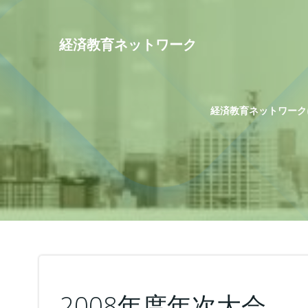
コ
ン
テ
経済教育ネットワーク
ン
ツ
へ
ス
経済教育ネットワーク
キ
ッ
プ
2008年度年次大会