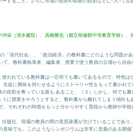
バーすること。さらに市場の役割や財政の役割などについて生
中沖栄（清水書院）、高橋勝也（都立桜修館中等教育学校）、
校の「現代社会」、「政治経済」の教科書にどのような問題が
ついて、教科書執筆者、編集者、授業で使う教員の立場から自由
使われている教科書は一応何でも書いてあるもので、特色は
方、生徒に興味を持たせるようにストーリー性をもって書かれて
体の役割を奪っている面も あること、（３）しかし、何でも書
ように授業をやろうとすると、教科書から離れてしまう傾向も
ので、それぞれの特徴をもっと分かりやすく普段から教師や学校
出版社、現場の教員の間の意思疎通が欠けていることであり
その意味でも、このようなシンポジウムは非常に意義のある開催