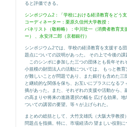
ると評価できる。
シンポジウム2：「学校における経済教育をどう
コーディネーター：栗原久信州大学教授：
パネリスト（敬称略）：中川壮一（消費者教育支
ー） 、永安洋二郎（京都銀行）
シンポジウム2では、学校の経済教育を支援する
題点についての説明があった。 その上で今後の課
このシンポに参加した三つの団体とも長年それぞ
小規模の財団法人の活動については、 もっと教
が難しいことが問題であり、また銀行も含めた三
と継続的な関係を保ち、お互いにプラスになるフ
摘があった。また、それぞれの支援や活動から、
の高まりや将来の進路選択の幅を 広げる効果。
ついての講習の要望。等々が上げられた。
まとめの総括として、大竹文雄氏（大阪大学教授
問題点を指摘。特に、市場経済の 望ましい役割