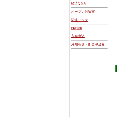
経済Q＆A
オープン討論室
関連リンク
English
入会申込
お知らせ・部会申込み