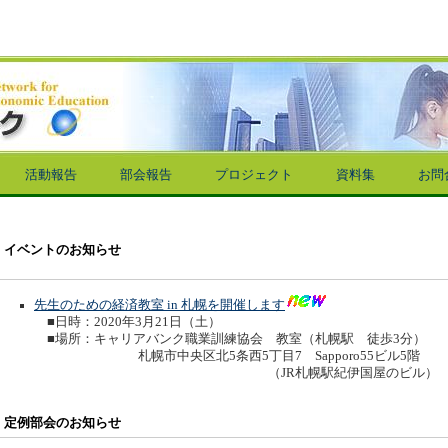
活動報告
部会報告
プロジェクト
資料集
お問
イベントのお知らせ
先生のための経済教室 in 札幌を開催します
■日時：2020年3月21日（土）
■場所：キャリアバンク職業訓練協会 教室（札幌駅 徒歩3分）
札幌市中央区北5条西5丁目7 Sapporo55ビル5階
（JR札幌駅紀伊国屋のビル）
定例部会のお知らせ