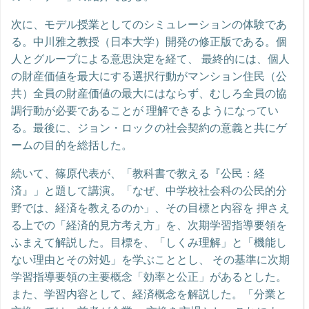
次に、モデル授業としてのシミュレーションの体験であ
る。中川雅之教授（日本大学）開発の修正版である。個
人とグループによる意思決定を経て、 最終的には、個人
の財産価値を最大にする選択行動がマンション住民（公
共）全員の財産価値の最大にはならず、むしろ全員の協
調行動が必要であることが 理解できるようになってい
る。最後に、ジョン・ロックの社会契約の意義と共にゲ
ームの目的を総括した。
続いて、篠原代表が、「教科書で教える『公民：経
済』」と題して講演。「なぜ、中学校社会科の公民的分
野では、経済を教えるのか」、その目標と内容を 押さえ
る上での「経済的見方考え方」を、次期学習指導要領を
ふまえて解説した。目標を、「しくみ理解」と「機能し
ない理由とその対処」を学ぶこととし、 その基準に次期
学習指導要領の主要概念「効率と公正」があるとした。
また、学習内容として、経済概念を解説した。「分業と