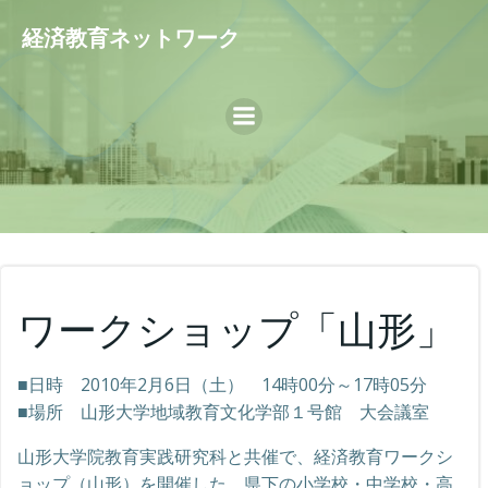
コ
経済教育ネットワーク
ン
テ
ン
ツ
へ
ス
キ
ッ
プ
ワークショップ「山形」
■日時 2010年2月6日（土） 14時00分～17時05分
■場所 山形大学地域教育文化学部１号館 大会議室
山形大学院教育実践研究科と共催で、経済教育ワークシ
ョップ（山形）を開催した。県下の小学校・中学校・高