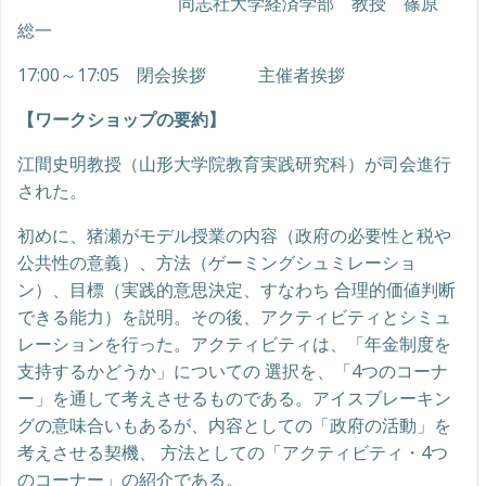
同志社大学経済学部 教授 篠原
総一
17:00～17:05 閉会挨拶 主催者挨拶
【ワークショップの要約】
江間史明教授（山形大学院教育実践研究科）が司会進行
された。
初めに、猪瀬がモデル授業の内容（政府の必要性と税や
公共性の意義）、方法（ゲーミングシュミレーショ
ン）、目標（実践的意思決定、すなわち 合理的価値判断
できる能力）を説明。その後、アクティビティとシミュ
レーションを行った。アクティビティは、「年金制度を
支持するかどうか」についての 選択を、「4つのコーナ
ー」を通して考えさせるものである。アイスブレーキン
グの意味合いもあるが、内容としての「政府の活動」を
考えさせる契機、 方法としての「アクティビティ・4つ
のコーナー」の紹介である。