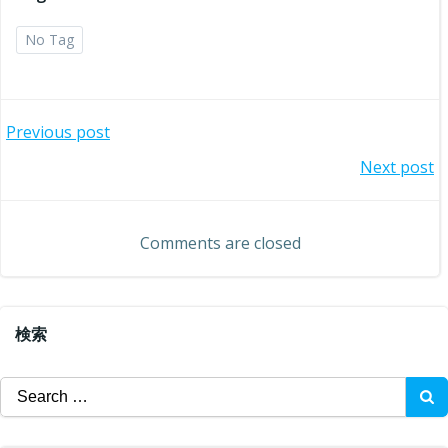
No Tag
投
Previous post
投
Next post
稿
稿
ナ
Comments are closed
ナ
ビ
ビ
ゲ
検索
ゲ
ー
Search
ー
for:
シ