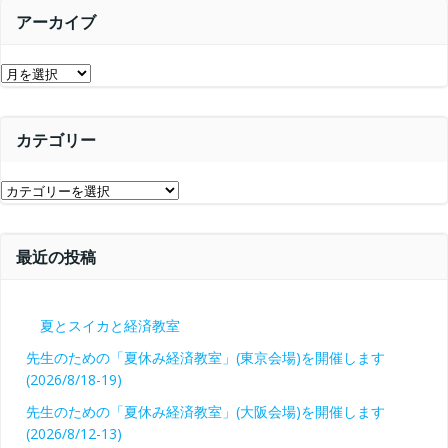
シ
ョ
アーカイブ
ョ
ン
ア
ン
ー
カ
カテゴリー
イ
ブ
カ
テ
ゴ
最近の投稿
リ
ー
夏とスイカと経済教室
先生のための「夏休み経済教室」(東京会場)を開催します
(2026/8/18-19)
先生のための「夏休み経済教室」(大阪会場)を開催します
(2026/8/12-13)