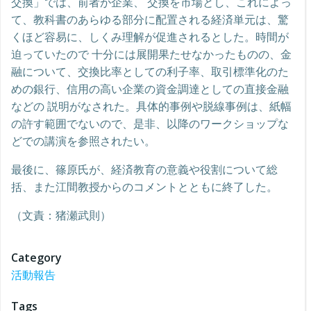
交換」では、前者が企業、 交換を市場とし、これによっ
て、教科書のあらゆる部分に配置される経済単元は、驚
くほど容易に、しくみ理解が促進されるとした。時間が
迫っていたので 十分には展開果たせなかったものの、金
融について、交換比率としての利子率、取引標準化のた
めの銀行、信用の高い企業の資金調達としての直接金融
などの 説明がなされた。具体的事例や脱線事例は、紙幅
の許す範囲でないので、是非、以降のワークショップな
どでの講演を参照されたい。
最後に、篠原氏が、経済教育の意義や役割について総
括、また江間教授からのコメントとともに終了した。
（文責：猪瀬武則）
Category
活動報告
Tags