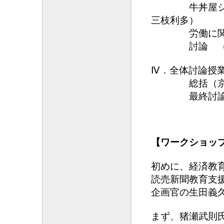
牛丼屋シミュ
三枝利多）
労働に関する
討論 （東大
Ⅳ．全体討論授
総括（京都学
最終討
【ワークショッ
初めに、経済教
読売新聞教育支
企画官の生田義
まず、猪瀬武則