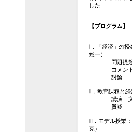
した。
【プログラム】
Ⅰ．「経済」の授
総一）
問題提起（弘
コメント（同
討論
Ⅱ．教育課程と経
講演 文部科
質疑
Ⅲ．モデル授業：
克）