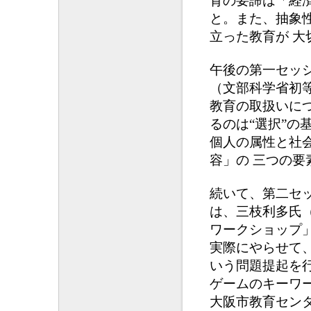
育の要諦は「経
と。また、抽象
立った教育が 大
午後の第一セッ
（文部科学省初
教育の取扱いに
るのは“選択”
個人の属性と社
容」の 三つの
続いて、第二セ
は、三枝利多氏
ワークショップ
実際にやらせて
いう問題提起を行
ゲームのキーワ
大阪市教育セン