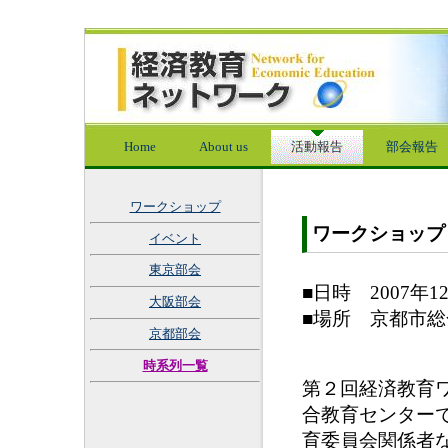
Home
About us
活動報告
部会報告
ワークショップ
ワークショップ
イベント
東京部会
■日時 2007年
大阪部会
■場所 京都市
京都部会
時系列一覧
第２回経済教育
合教育センター
育委員会関係者