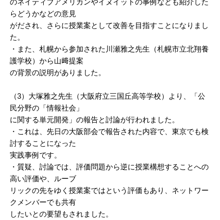
のネイティブアメリカンやイヌイットの事例なども紹介した
らどうかなどの意見
がだされ、さらに授業案として改善を目指すことになりまし
た。
・また、札幌から参加された川瀬雅之先生（札幌市立北翔養
護学校）から山﨑提案
の背景の説明がありました。
（3）大塚雅之先生（大阪府立三国丘高等学校）より、「公
民分野の「情報社会」
に関する単元開発」の報告と討論が行われました。
・これは、先日の大阪部会で報告された内容で、東京でも検
討することになった
実践事例です。
・質疑、討論では、評価問題から逆に授業構想することへの
高い評価や、ルーブ
リックの先をゆく授業案ではという評価もあり、ネットワー
クメンバーでも共有
したいとの要望もされました。