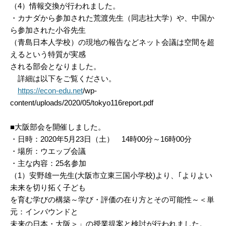
（4）情報交換が行われました。
・カナダから参加された荒渡先生（同志社大学）や、中国か
ら参加された小谷先生
（青島日本人学校）の現地の報告などネット会議は空間を超
えるという特質が実感
される部会となりました。
詳細は以下をご覧ください。
https://econ-edu.net
/wp-
content/uploads/2020/05/tokyo116report.pdf
■大阪部会を開催しました。
・日時：2020年5月23日（土） 14時00分～16時00分
・場所：ウエッブ会議
・主な内容：25名参加
（1）安野雄一先生(大阪市立東三国小学校)より、｢よりよい
未来を切り拓く子ども
を育む学びの構築～学び・評価の在り方とその可能性～＜単
元：インバウンドと
未来の日本・大阪＞」の授業提案と検討が行われました。