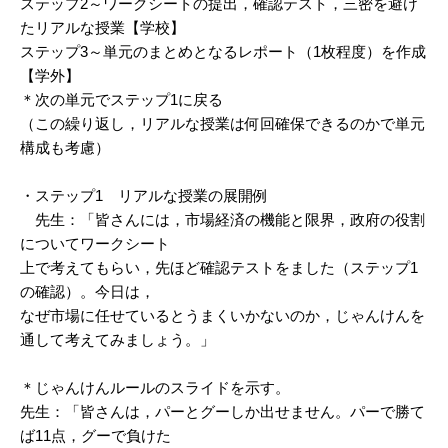
ステップ2～ワークシートの提出，確認テスト，三密を避け
たリアルな授業【学校】
ステップ3～単元のまとめとなるレポート（1枚程度）を作成
【学外】
＊次の単元でステップ1に戻る
（この繰り返し，リアルな授業は何回確保できるのかで単元
構成も考慮）
・ステップ1 リアルな授業の展開例
先生：「皆さんには，市場経済の機能と限界，政府の役割
についてワークシート
上で考えてもらい，先ほど確認テストをました（ステップ1
の確認）。今日は，
なぜ市場に任せているとうまくいかないのか，じゃんけんを
通して考えてみましょう。」
＊じゃんけんルールのスライドを示す。
先生：「皆さんは，パーとグーしか出せません。パーで勝て
ば11点，グーで負けた