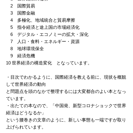
2 国際貿易
3 国際金融
4 多極化、地域統合と貿易摩擦
5 指令経済と途上国の市場経済化
6 デジタル・エコノミーの拡大・深化
7 人口・食料・エネルギー・資源
8 地球環境保全
9 経済危機
10 世界経済の構造変化 となっています。
・目次でわかるように、国際経済を教える前に、現状を概観
して世界経済の動向
と問題点を頭のなかで整理するには大変都合のよい本となっ
ています。
・出たての本なので、「中国発、新型コロナショックで世界
経済はどうなるか」
という腰巻きの文章のように、新しい事態も一端ですが取り
上げられています。