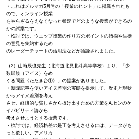
・これはメルマガ5月号の「授業のヒント」に掲載されたも
ので、オンライン授業
をやらざるをえなくなった状況でどのような授業ができるの
かの試案です。
・検討では、ウエッブ授業の作り方のポイントの指摘や生徒
の意見を集約するため
のレーダーチャートの活用法などが議論されました。
（2）山﨑辰也先生（北海道北見北斗高等学校）より、「少
数民族（アイヌ）をめ
ぐる問題《たたき台①》」の提案がありました。
・新聞記事を使いアイヌ差別の実態を提示して、歴史と現状
からアイヌ差別を考え
させ、経済的な貧しさから抜け出すための方策をA.センのケ
イパビリティ論から
考えさせようとする授業です。
・検討では、経済格差の是正を考えさせるには、データがも
っと欲しい、アメリカ